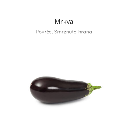
Mrkva
,
Povrće
Smrznuta hrana
READ MORE