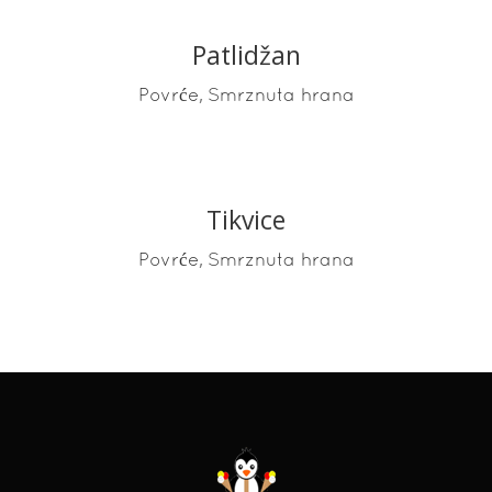
Patlidžan
,
Povrće
Smrznuta hrana
Tikvice
READ MORE
,
Povrće
Smrznuta hrana