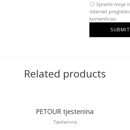
Spremi moje i
internet pregledn
komentirao.
Related products
PETOUR tjestenina
READ MORE
Tjestenina