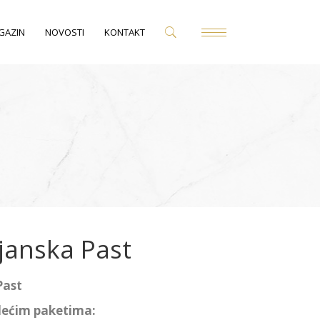
GAZIN
NOVOSTI
KONTAKT
janska Past
Past
dećim paketima: