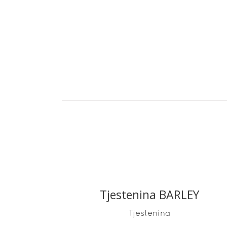
Tjestenina BARLEY
READ MORE
Tjestenina