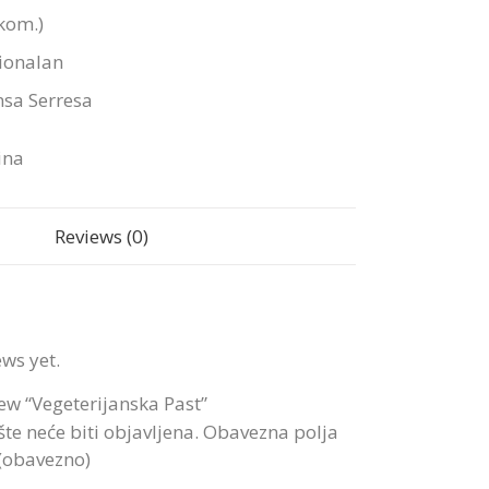
kom.)
cionalan
nsa Serresa
ina
Reviews (0)
ews yet.
view “Vegeterijanska Past”
te neće biti objavljena.
Obavezna polja
 (obavezno)