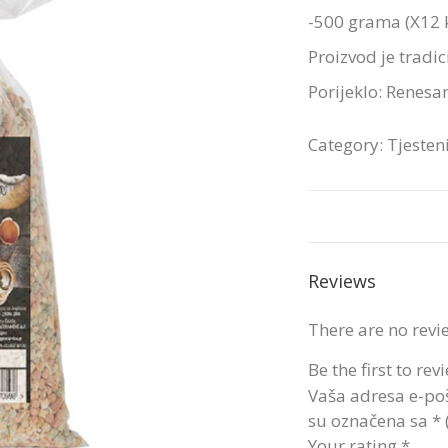
-500 grama (X12 
Proizvod je tradi
Porijeklo: Renesa
Category:
Tjesten
Reviews
There are no revi
Be the first to re
Vaša adresa e-poš
su označena sa
*
Your rating
*