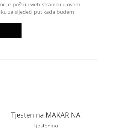
me, e-poštu i web-stranicu u ovom
iku za sljedeći put kada budem
Tjestenina MAKARINA
READ MORE
Tjestenina