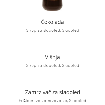
Čokolada
,
Sirup za sladoled
Sladoled
Višnja
READ MORE
,
Sirup za sladoled
Sladoled
Zamrzivač za sladoled
READ MORE
,
Frižideri za zamrzavanje
Sladoled