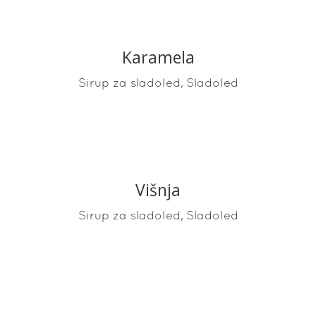
Karamela
READ MORE
,
Sirup za sladoled
Sladoled
Višnja
READ MORE
,
Sirup za sladoled
Sladoled