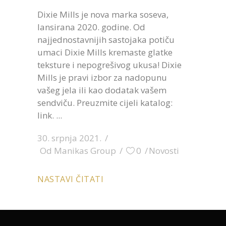
Dixie Mills je nova marka soseva,
lansirana 2020. godine. Od
najjednostavnijih sastojaka potiču
umaci Dixie Mills kremaste glatke
teksture i nepogrešivog ukusa! Dixie
Mills je pravi izbor za nadopunu
vašeg jela ili kao dodatak vašem
sendviču. Preuzmite cijeli katalog:
link.
30. srpnja 2021.
Od
Manikas Group
0
Novosti
NASTAVI ČITATI