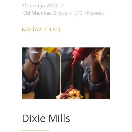
30. srpnja 2021.
Od
Manikas Group
0
Novosti
NASTAVI ČITATI
Dixie Mills