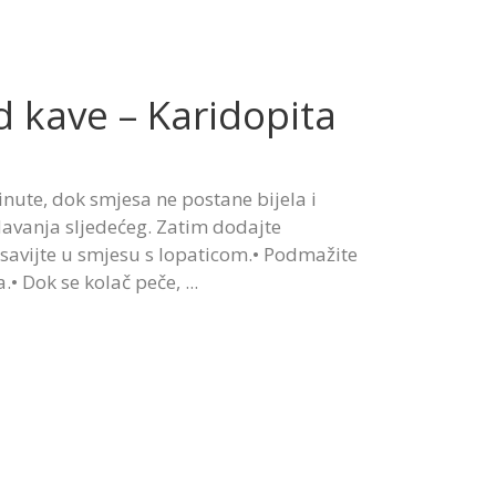
 kave – Karidopita
minute, dok smjesa ne postane bijela i
odavanja sljedećeg. Zatim dodajte
esavijte u smjesu s lopaticom.• Podmažite
a.• Dok se kolač peče,