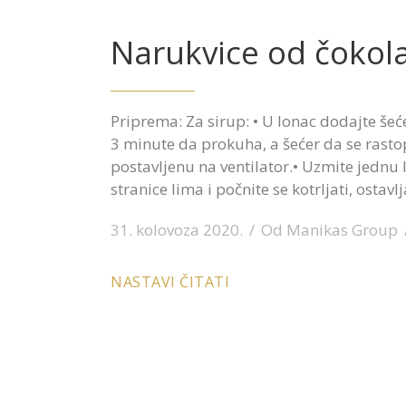
Narukvice od čokol
Priprema: Za sirup: • U lonac dodajte šeće
3 minute da prokuha, a šećer da se rastopi
postavljenu na ventilator.• Uzmite jednu l
stranice lima i počnite se kotrljati, ostavl
31. kolovoza 2020.
Od
Manikas Group
NASTAVI ČITATI