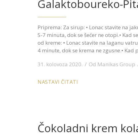
Galaktoboureko-Pit
Priprema: Za sirup: • Lonac stavite na jak
5-7 minuta, dok se šećer ne otopi.• Kad s
od kreme: • Lonac stavite na laganu vatru.
4 minute, dok se krema ne zgusne.• Kad pj
31. kolovoza 2020.
Od
Manikas Group
NASTAVI ČITATI
Čokoladni krem kol