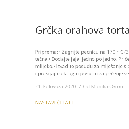
Grčka orahova tort
Priprema: • Zagrijte pećnicu na 170 * C (3
tečna.• Dodajte jaja, jedno po jedno. Pri
mlijeko.• Izvadite posudu za miješanje s 
i prosijajte okruglu posudu za pečenje ve
31. kolovoza 2020.
Od
Manikas Group
NASTAVI ČITATI