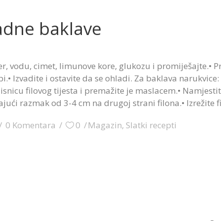
adne baklave
r, vodu, cimet, limunove kore, glukozu i promiješajte.• Pre
.• Izvadite i ostavite da se ohladi. Za baklava narukvice: 
isnicu filovog tijesta i premažite je maslacem.• Namjestit
jajući razmak od 3-4 cm na drugoj strani filona.• Izrežite f
0 Komentara
0
Magazin
,
Slatki recepti