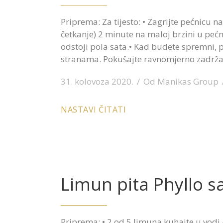
Priprema: Za tijesto: • Zagrijte pećnicu na 
četkanje) 2 minute na maloj brzini u pećni
odstoji pola sata.• Kad budete spremni, p
stranama. Pokušajte ravnomjerno zadržati d
31. kolovoza 2020.
Od
Manikas Group
NASTAVI ČITATI
Limun pita Phyllo s
Priprema: • 2 od 5 limuna kuhajte u vodi 4