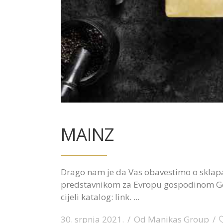
MAINZ
Drago nam je da Vas obavestimo o sklapa
predstavnikom za Evropu gospodinom Geo
cijeli katalog: link.
30. srpnja 2021.
Od
Manikas Group