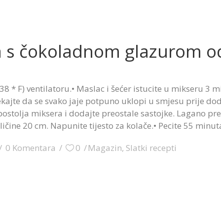
a s čokoladnom glazurom od
38 * F) ventilatoru.• Maslac i šećer istucite u mikseru 3 
čekajte da se svako jaje potpuno uklopi u smjesu prije d
postolja miksera i dodajte preostale sastojke. Lagano pr
ličine 20 cm. Napunite tijesto za kolače.• Pecite 55 minut
0 Komentara
0
Magazin
,
Slatki recepti