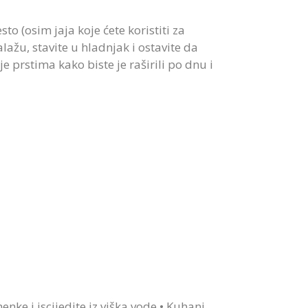
sto (osim jaja koje ćete koristiti za
lažu, stavite u hladnjak i ostavite da
 prstima kako biste je raširili po dnu i
nke i iscijedite iz viška vode.• Kuhani