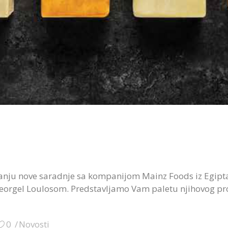
nju nove saradnje sa kompanijom Mainz Foods iz Egipta 
rgel Loulosom. Predstavljamo Vam paletu njihovog pro
0
Novosti