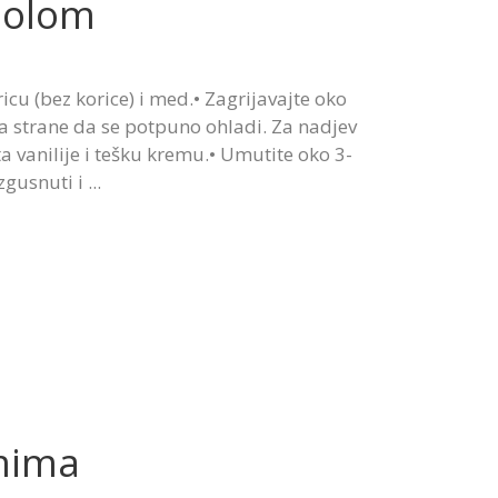
lolom
icu (bez korice) i med.• Zagrijavajte oko
 sa strane da se potpuno ohladi. Za nadjev
ta vanilije i tešku kremu.• Umutite oko 3-
 zgusnuti i
mima