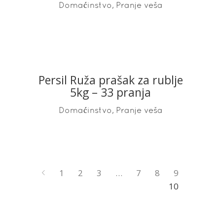
,
Domaćinstvo
Pranje veša
Persil Ruža prašak za rublje
READ MORE
5kg – 33 pranja
,
Domaćinstvo
Pranje veša
1
2
3
…
7
8
9
10