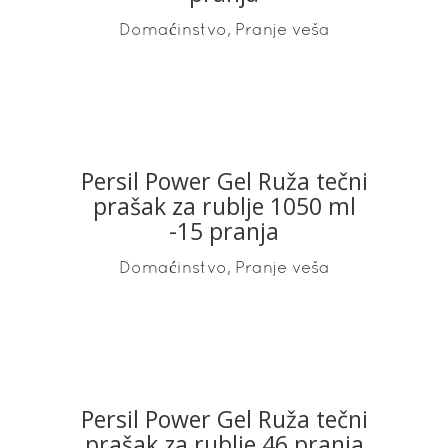
,
Domaćinstvo
Pranje veša
Persil Power Gel Ruža tečni
READ MORE
prašak za rublje 1050 ml
-15 pranja
,
Domaćinstvo
Pranje veša
Persil Power Gel Ruža tečni
READ MORE
prašak za rublje 46 pranja