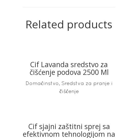
Related products
Cif Lavanda sredstvo za
READ MORE
čišćenje podova 2500 Ml
,
Domaćinstvo
Sredstva za pranje i
čišćenje
Cif sjajni zaštitni sprej sa
READ MORE
efektivnom tehnologijom na