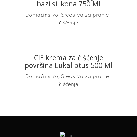
bazi silikona 750 Ml
,
Domaćinstvo
Sredstva za pranje i
čišćenje
CİF krema za čišćenje
READ MORE
površina Eukaliptus 500 Ml
,
Domaćinstvo
Sredstva za pranje i
čišćenje