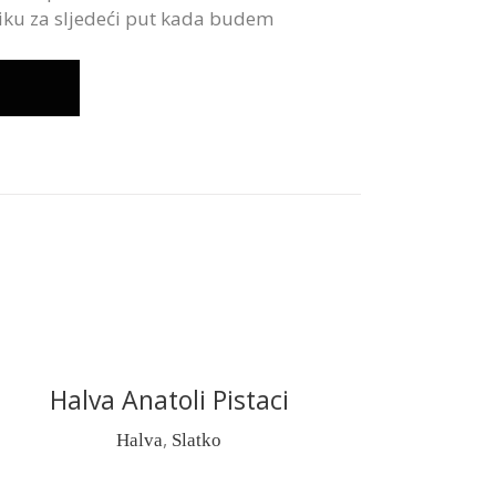
iku za sljedeći put kada budem
Halva Anatoli Pistaci
READ MORE
,
Halva
Slatko