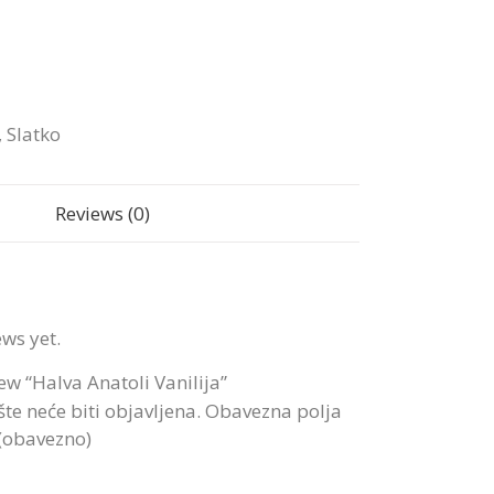
,
Slatko
Reviews (0)
ews yet.
iew “Halva Anatoli Vanilija”
te neće biti objavljena.
Obavezna polja
 (obavezno)