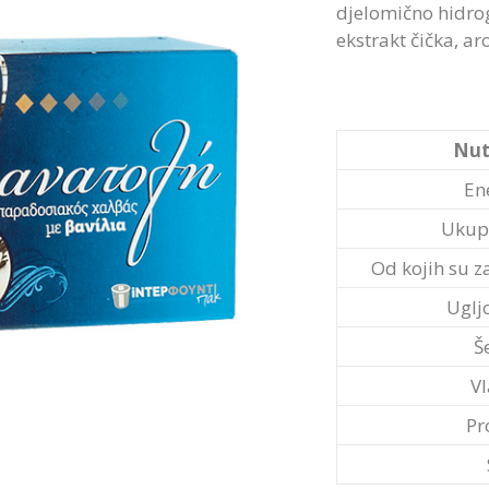
djelomično hidrog
ekstrakt čička, ar
Nut
En
Ukup
Od kojih su 
Uglj
Š
V
Pr