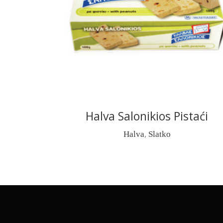
READ MORE
Halva Salonikios Pistaći
,
Halva
Slatko