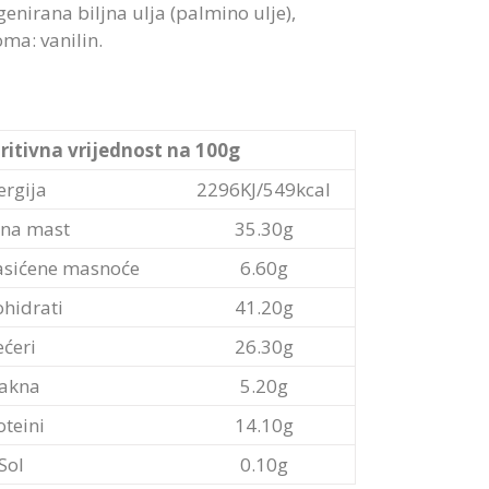
enirana biljna ulja (palmino ulje),
oma: vanilin.
ritivna vrijednost na 100g
ergija
2296KJ/549kcal
na mast
35.30g
zasićene masnoće
6.60g
ohidrati
41.20g
ećeri
26.30g
lakna
5.20g
oteini
14.10g
Sol
0.10g