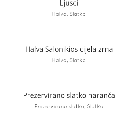
Ljusci
,
Halva
Slatko
Halva Salonikios cijela zrna
READ MORE
,
Halva
Slatko
Prezervirano slatko naranča
READ MORE
,
Prezervirano slatko
Slatko