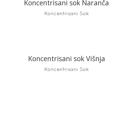
Koncentrisani sok Naranča
READ MORE
Koncentrisani Sok
Koncentrisani sok Višnja
READ MORE
Koncentrisani Sok