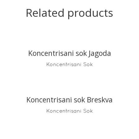
Related products
Koncentrisani sok Jagoda
READ MORE
Koncentrisani Sok
Koncentrisani sok Breskva
READ MORE
Koncentrisani Sok