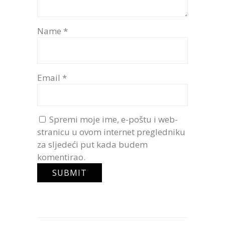
Name
*
Email
*
Spremi moje ime, e-poštu i web-
stranicu u ovom internet pregledniku
za sljedeći put kada budem
komentirao.