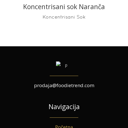
Koncentrisani sok Naranča
READ MORE
Koncentrisani Sok
prodaja@foodietrend.com
Navigacija
Početna