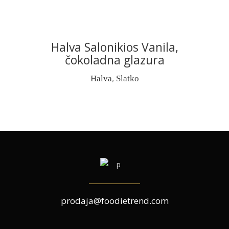
Halva Salonikios Vanila,
READ MORE
čokoladna glazura
,
Halva
Slatko
prodaja@foodietrend.com