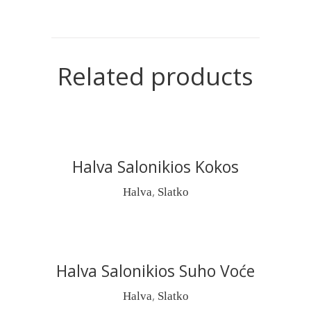
Related products
Halva Salonikios Kokos
READ MORE
,
Halva
Slatko
Halva Salonikios Suho Voće
READ MORE
,
Halva
Slatko