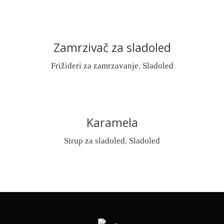
Zamrzivač za sladoled
READ MORE
,
Frižideri za zamrzavanje
Sladoled
Karamela
READ MORE
,
Sirup za sladoled
Sladoled