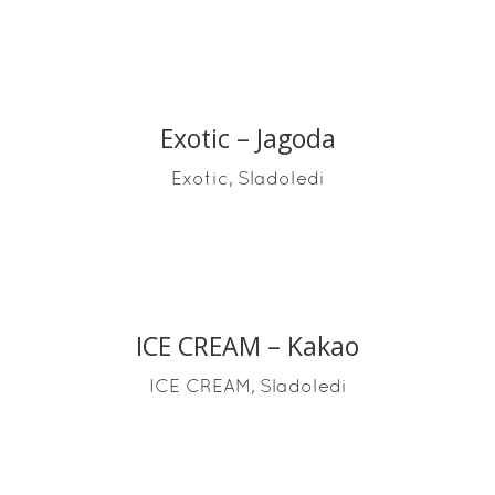
Exotic – Jagoda
READ MORE
,
Exotic
Sladoledi
ICE CREAM – Kakao
READ MORE
,
ICE CREAM
Sladoledi