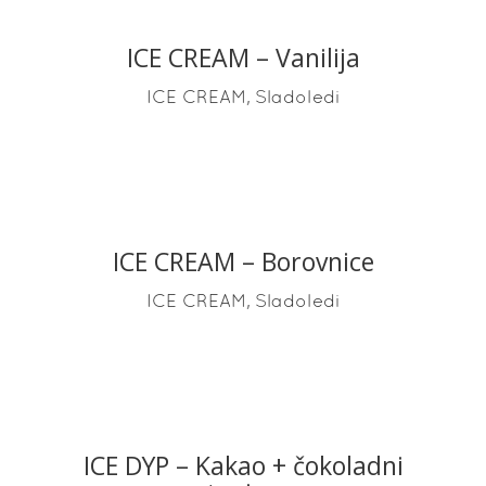
ICE CREAM – Vanilija
READ MORE
,
ICE CREAM
Sladoledi
ICE CREAM – Borovnice
READ MORE
,
ICE CREAM
Sladoledi
ICE DYP – Kakao + čokoladni
READ MORE