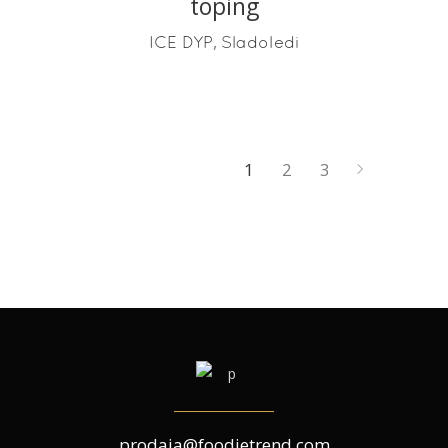
toping
,
ICE DYP
Sladoledi
1
2
3
prodaja@foodietrend.com