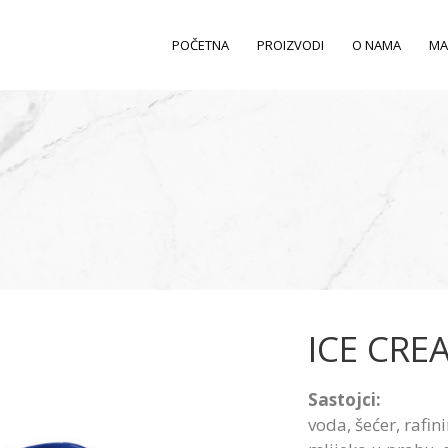
POČETNA
PROIZVODI
O NAMA
MA
ICE CREA
Sastojci:
voda, šećer, rafi