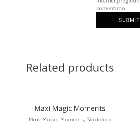
internet pregledn
komentirao.
Related products
Maxi Magic Moments
READ MORE
,
Maxi Magic Moments
Sladoledi