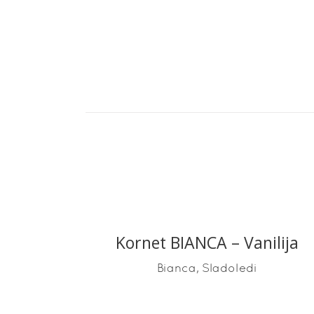
Kornet BIANCA – Vanilija
READ MORE
,
Bianca
Sladoledi