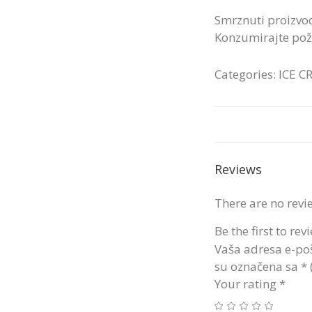
Smrznuti proizvo
Konzumirajte pože
Categories:
ICE C
Reviews
There are no revi
Be the first to re
Vaša adresa e-poš
su označena sa
*
Your rating
*