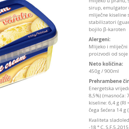
mlijeko u prahu, 
sirup, emulgator (
mliječne kiseline 
stabilizatori (gu
bojilo β-karoten
Alergeni:
Mlijeko i mliječni
proizvodi od soje
Neto količina:
450g / 900ml
Prehrambene čin
Energetska vrijedn
8,5%) (masnoća: 7
kiseline: 6,4 g (RI
čega šećera 14 g (
Kvaliteta sladole
-18 ° C. S.F.5.2015