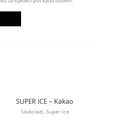
iku za sljedeći put kada budem
SUPER ICE – Kakao
READ MORE
,
Sladoledi
Super Ice