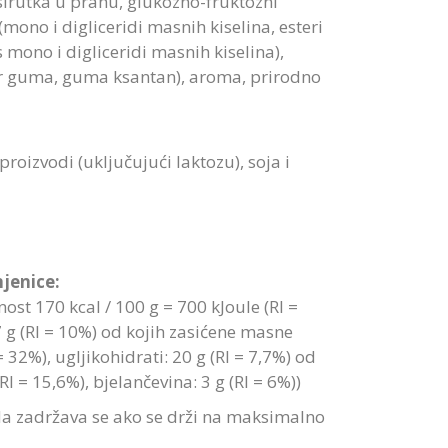
sirutka u prahu, glukozno-fruktozni
mono i digliceridi masnih kiselina, esteri
s mono i digliceridi masnih kiselina),
ar guma, guma ksantan), aroma, prirodno
 proizvodi (uključujući laktozu), soja i
jenice:
ost 170 kcal / 100 g = 700 kJoule (RI =
 g (RI = 10%) od kojih zasićene masne
 = 32%), ugljikohidrati: 20 g (RI = 7,7%) od
RI = 15,6%), bjelančevina: 3 g (RI = 6%))
da zadržava se ako se drži na maksimalno