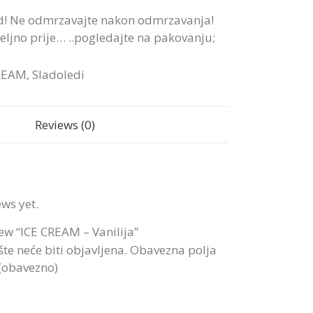
d! Ne odmrzavajte nakon odmrzavanja!
ljno prije… ..pogledajte na pakovanju;
REAM
,
Sladoledi
Reviews (0)
ews yet.
view “ICE CREAM – Vanilija”
te neće biti objavljena.
Obavezna polja
 (obavezno)