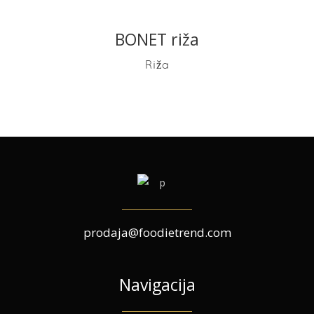
BONET riža
READ MORE
Riža
prodaja@foodietrend.com
Navigacija