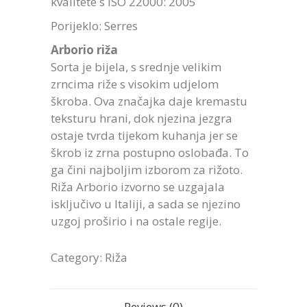
kvalitete s ISO 22000: 2005
Porijeklo: Serres
Arborio riža
Sorta je bijela, s srednje velikim
zrncima riže s visokim udjelom
škroba. Ova značajka daje kremastu
teksturu hrani, dok njezina jezgra
ostaje tvrda tijekom kuhanja jer se
škrob iz zrna postupno oslobađa. To
ga čini najboljim izborom za rižoto.
Riža Arborio izvorno se uzgajala
isključivo u Italiji, a sada se njezino
uzgoj proširio i na ostale regije.
Category:
Riža
Reviews (0)