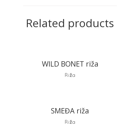
Related products
WILD BONET riža
READ MORE
Riža
SMEĐA riža
READ MORE
Riža