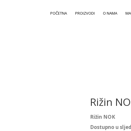
POČETNA
PROIZVODI
O NAMA
MA
Rižin N
Rižin NOK
Dostupno u slje