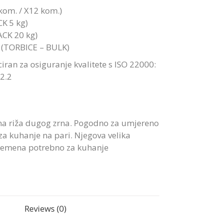
kom. / X12 kom.)
CK 5 kg)
ACK 20 kg)
 (TORBICE – BULK)
iciran za osiguranje kvalitete s ISO 22000:
2.2
rana riža dugog zrna. Pogodno za umjereno
i za kuhanje na pari. Njegova velika
remena potrebno za kuhanje
Reviews (0)