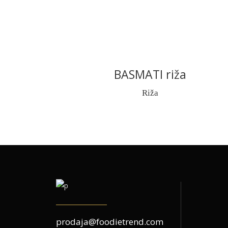
BASMATI riža
READ MORE
Riža
prodaja@foodietrend.com