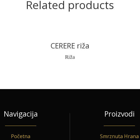
Related products
CERERE riža
READ MORE
Riža
Navigacija
Proizvodi
Početna
Smrznuta Hrana