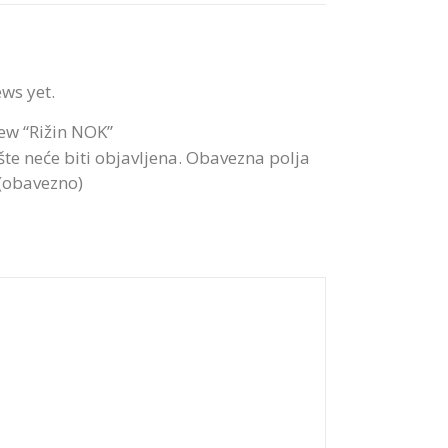
ews yet.
view “Rižin NOK”
te neće biti objavljena.
Obavezna polja
 (obavezno)