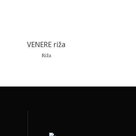
VENERE riža
READ MORE
Riža