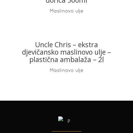
Maslinovo ulje
Uncle Chris – ekstra
READ MORE
djevičansko maslinovo ulje –
plastična ambalaža – 2l
Maslinovo ulje