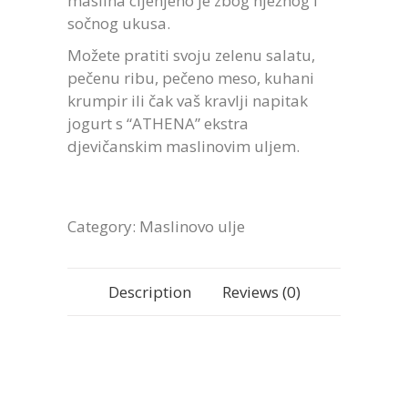
maslina cijenjeno je zbog nježnog i
sočnog ukusa.
Možete pratiti svoju zelenu salatu,
pečenu ribu, pečeno meso, kuhani
krumpir ili čak vaš kravlji napitak
jogurt s “ATHENA” ekstra
djevičanskim maslinovim uljem.
Category:
Maslinovo ulje
Description
Reviews (0)