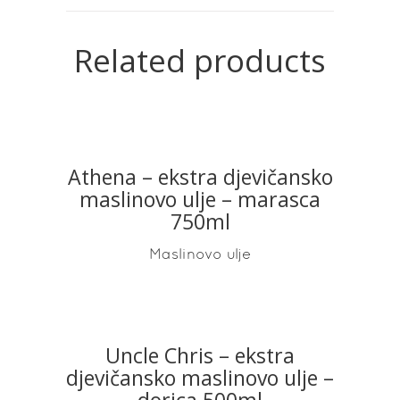
Related products
Athena – ekstra djevičansko
READ MORE
maslinovo ulje – marasca
750ml
Maslinovo ulje
Uncle Chris – ekstra
READ MORE
djevičansko maslinovo ulje –
dorica 500ml