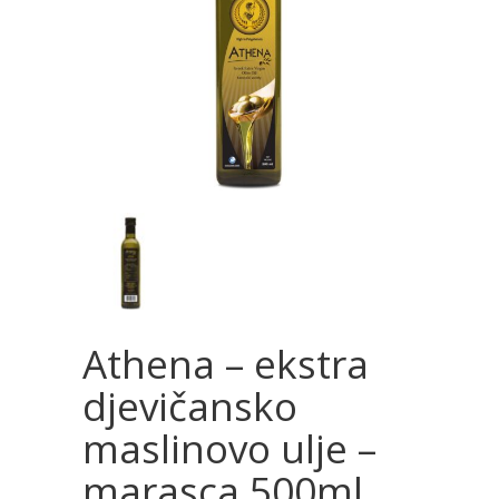
Athena – ekstra
djevičansko
maslinovo ulje –
marasca 500ml