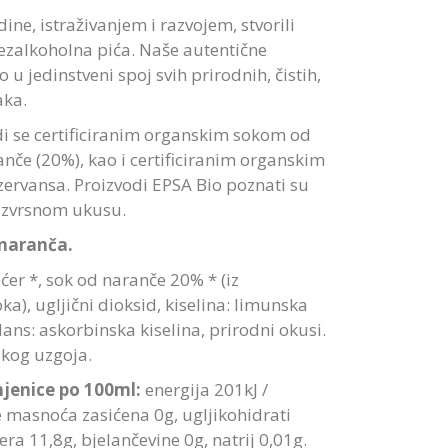
ne, istraživanjem i razvojem, stvorili
ezalkoholna pića. Naše autentične
o u jedinstveni spoj svih prirodnih, čistih,
aka.
i se certificiranim organskim sokom od
anče (20%), kao i certificiranim organskim
ervansa. Proizvodi EPSA Bio poznati su
 izvrsnom ukusu.
naranča.
ćer *, sok od naranče 20% * (iz
a), ugljični dioksid, kiselina: limunska
dans: askorbinska kiselina, prirodni okusi.
skog uzgoja.
jenice po 100ml:
energija 201kJ /
je masnoća zasićena 0g, ugljikohidrati
ra 11,8g, bjelančevine 0g, natrij 0,01g.