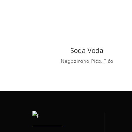
Soda Voda
READ MORE
,
Negazirana Pića
Pića