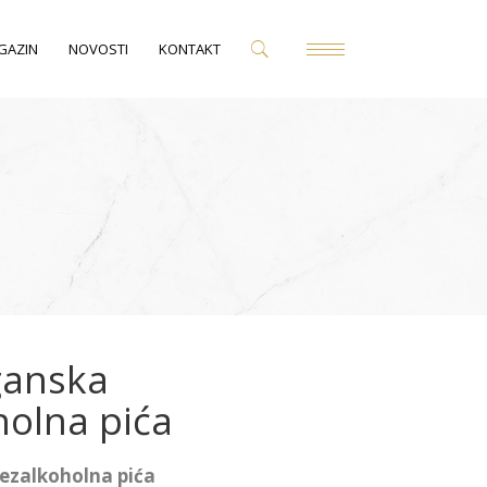
GAZIN
NOVOSTI
KONTAKT
ganska
holna pića
bezalkoholna pića