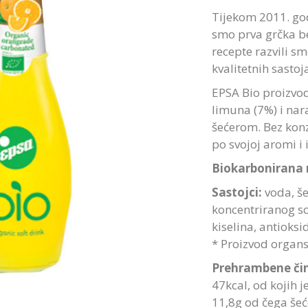
Tijekom 2011. godi
smo prva grčka b
recepte razvili sm
kvalitetnih sastoj
EPSA Bio proizvod
limuna (7%) i nar
šećerom. Bez konz
po svojoj aromi i
Biokarbonirana 
Sastojci:
voda, še
koncentriranog sok
kiselina, antioksi
* Proizvod organ
Prehrambene čin
47kcal, od kojih 
11,8g od čega šeće