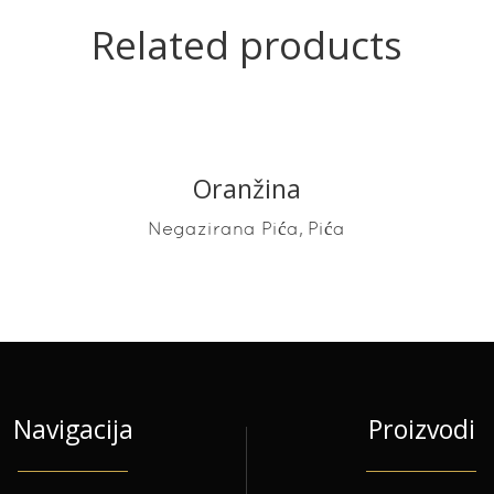
Related products
Oranžina
READ MORE
,
Negazirana Pića
Pića
Navigacija
Proizvodi