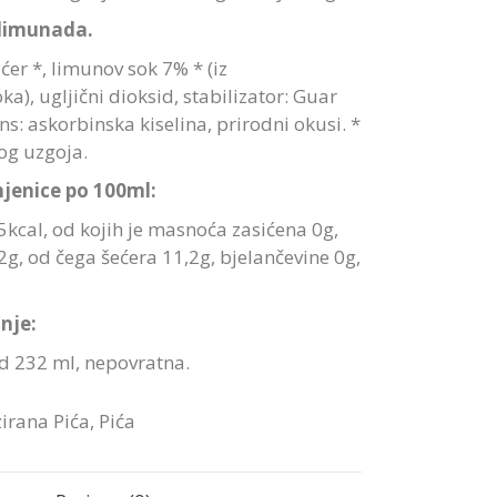
limunada.
ćer *, limunov sok 7% * (iz
a), ugljični dioksid, stabilizator: Guar
s: askorbinska kiselina, prirodni okusi. *
og uzgoja.
jenice po 100ml:
45kcal, od kojih je masnoća zasićena 0g,
2g, od čega šećera 11,2g, bjelančevine 0g,
nje:
d 232 ml, nepovratna.
irana Pića
,
Pića