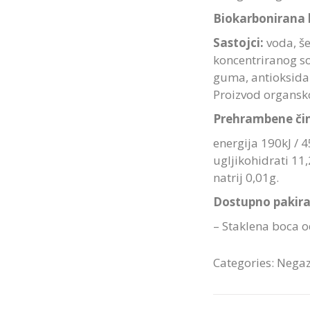
Biokarbonirana 
Sastojci:
voda, še
koncentriranog sok
guma, antioksidan
Proizvod organsk
Prehrambene čin
energija 190kJ / 
ugljikohidrati 11,
natrij 0,01g.
Dostupno pakira
– Staklena boca o
Categories:
Negaz