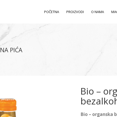
POČETNA
PROIZVODI
O NAMA
MA
NA PIĆA
Bio – or
bezalko
Bio – organska 