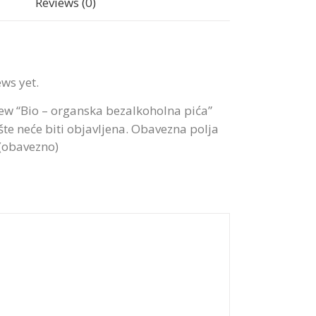
Reviews (0)
ews yet.
view “Bio – organska bezalkoholna pića”
te neće biti objavljena.
Obavezna polja
 (obavezno)