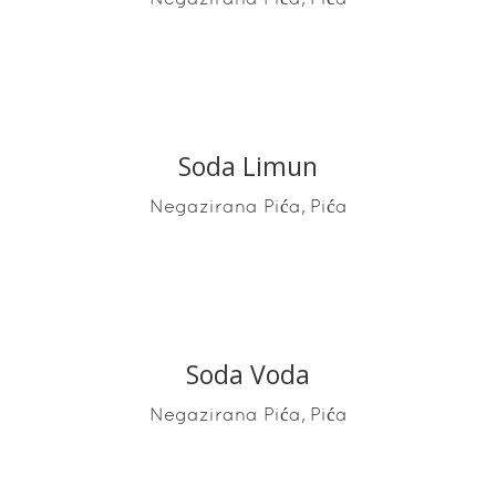
Soda Limun
READ MORE
,
Negazirana Pića
Pića
Soda Voda
READ MORE
,
Negazirana Pića
Pića