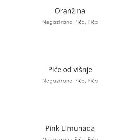
Oranžina
READ MORE
,
Negazirana Pića
Pića
Piće od višnje
READ MORE
,
Negazirana Pića
Pića
Pink Limunada
READ MORE
,
Negazirana Pića
Pića