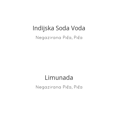
Indijska Soda Voda
READ MORE
,
Negazirana Pića
Pića
Limunada
READ MORE
,
Negazirana Pića
Pića