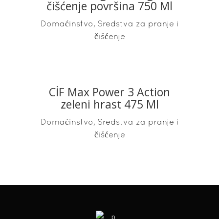
čišćenje površina 750 Ml
,
Domaćinstvo
Sredstva za pranje i
čišćenje
CİF Max Power 3 Action
READ MORE
zeleni hrast 475 Ml
,
Domaćinstvo
Sredstva za pranje i
čišćenje