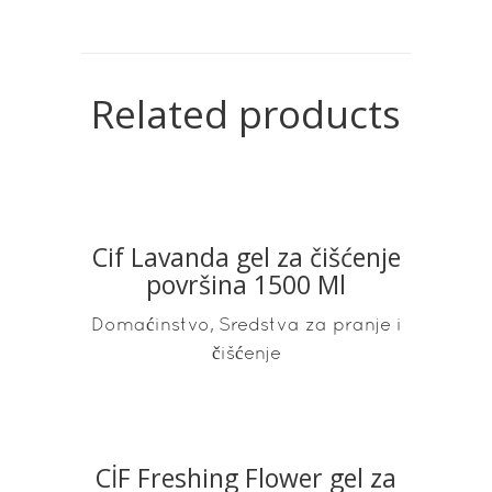
Related products
Cif Lavanda gel za čišćenje
READ MORE
površina 1500 Ml
,
Domaćinstvo
Sredstva za pranje i
čišćenje
CİF Freshing Flower gel za
READ MORE