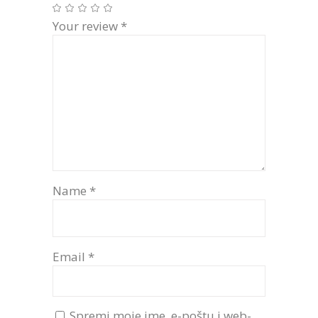
Your review
*
Name
*
Email
*
Spremi moje ime, e-poštu i web-