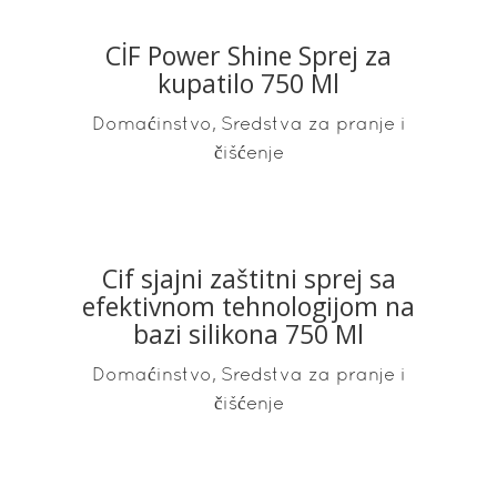
CİF Power Shine Sprej za
READ MORE
kupatilo 750 Ml
,
Domaćinstvo
Sredstva za pranje i
čišćenje
Cif sjajni zaštitni sprej sa
READ MORE
efektivnom tehnologijom na
bazi silikona 750 Ml
,
Domaćinstvo
Sredstva za pranje i
čišćenje