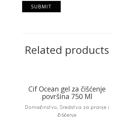
Related products
Cif Ocean gel za čišćenje
READ MORE
površina 750 Ml
,
Domaćinstvo
Sredstva za pranje i
čišćenje