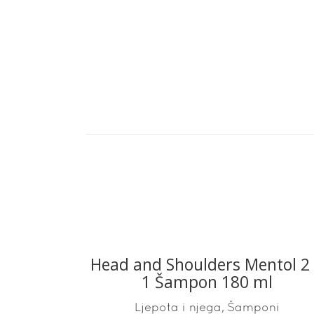
Head and Shoulders Mentol 2
READ MORE
1 Šampon 180 ml
,
Ljepota i njega
Šamponi