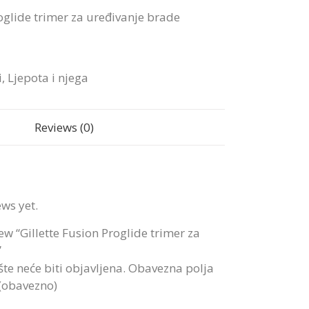
roglide trimer za uređivanje brade
i
,
Ljepota i njega
Reviews (0)
ews yet.
view “Gillette Fusion Proglide trimer za
”
te neće biti objavljena.
Obavezna polja
 (obavezno)