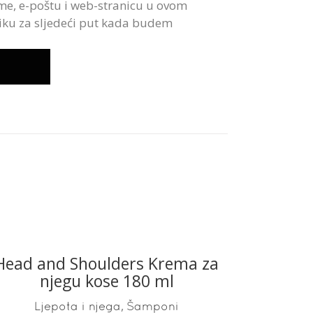
me, e-poštu i web-stranicu u ovom
iku za sljedeći put kada budem
Head and Shoulders Krema za
READ MORE
njegu kose 180 ml
,
Ljepota i njega
Šamponi