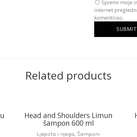
Spremi moje i
internet pregledn
komentirao.
Related products
 u
Head and Shoulders Limun
READ MORE
šampon 600 ml
,
Ljepota i njega
Šamponi