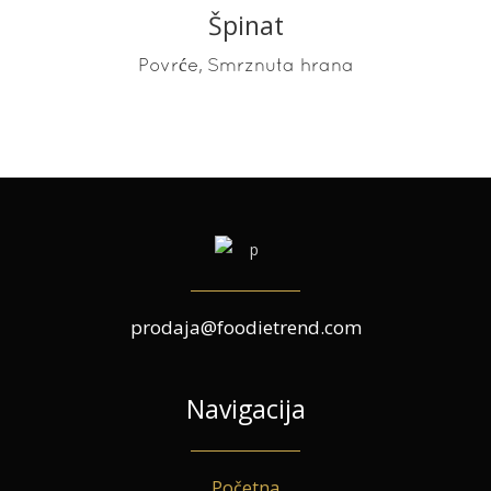
Špinat
READ MORE
,
Povrće
Smrznuta hrana
prodaja@foodietrend.com
Navigacija
Početna