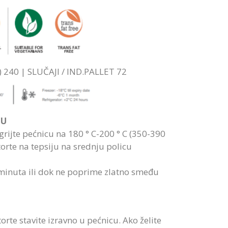
) 240 | SLUČAJI / IND.PALLET 72
DU
grijte pećnicu na 180 ° C-200 ° C (350-390
š torte na tepsiju na srednju policu
minuta ili dok ne poprime zlatno smeđu
rte stavite izravno u pećnicu. Ako želite