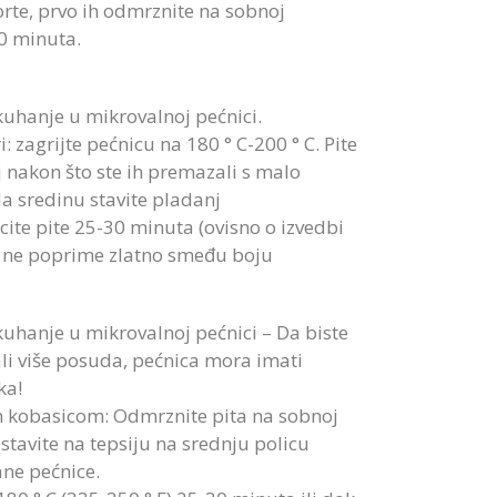
torte, prvo ih odmrznite na sobnoj
0 minuta.
uhanje u mikrovalnoj pećnici.
 zagrijte pećnicu na 180 ° C-200 ° C. Pite
j nakon što ste ih premazali s malo
Na sredinu stavite pladanj
cite pite 25-30 minuta (ovisno o izvedbi
k ne poprime zlatno smeđu boju
uhanje u mikrovalnoj pećnici – Da biste
li više posuda, pećnica mora imati
ka!
m kobasicom: Odmrznite pita na sobnoj
stavite na tepsiju na srednju policu
ne pećnice.