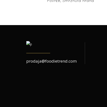
,
Povrće
Smrznuta hrana
prodaja@foodietrend.com