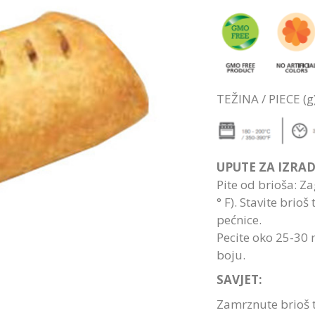
TEŽINA / PIECE (g
UPUTE ZA IZRA
Pite od brioša: Za
° F). Stavite brio
pećnice.
Pecite oko 25-30 
boju.
SAVJET:
Zamrznute brioš to