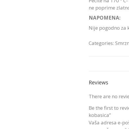
Pecite na 170 ° C-
ne poprime zlatn
NAPOMENA:
Nije pogodno za k
Categories:
Smrzn
Reviews
There are no revi
Be the first to r
kobasica”
Vaša adresa e-poš