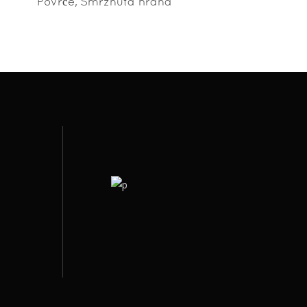
,
Povrće
Smrznuta hrana