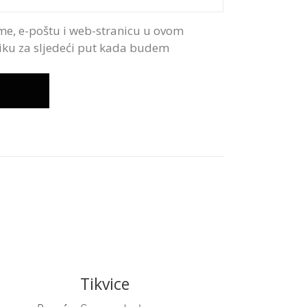
me, e-poštu i web-stranicu u ovom
iku za sljedeći put kada budem
Tikvice
READ MORE