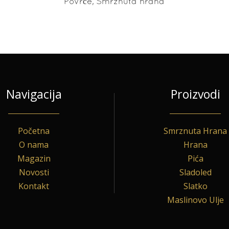
,
Povrće
Smrznuta hrana
Navigacija
Proizvodi
Početna
Smrznuta Hrana
O nama
Hrana
Magazin
Pića
Novosti
Sladoled
Kontakt
Slatko
Maslinovo Ulje