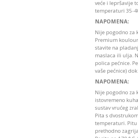
veće i lepršavije 
temperaturi 35-4
NAPOMENA:
Nije pogodno za k
Premium koulouri:
stavite na pladan
maslaca ili ulja. 
polica pećnice. Pe
vaše pećnice) do
NAPOMENA:
Nije pogodno za k
istovremeno kuha
sustav vrućeg zra
Pita s dvostruko
temperaturi. Pitu 
prethodno zagrija