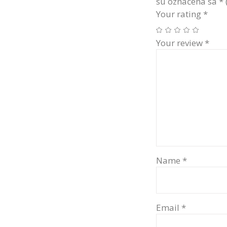
su označena sa
*
Your rating
*
Your review
*
Name
*
Email
*