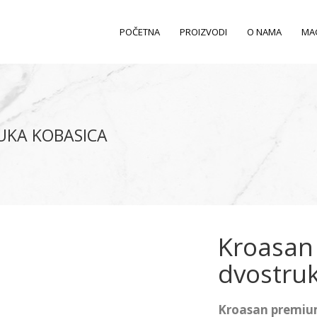
POČETNA
PROIZVODI
O NAMA
MA
UKA KOBASICA
Kroasan
dvostru
Kroasan premium