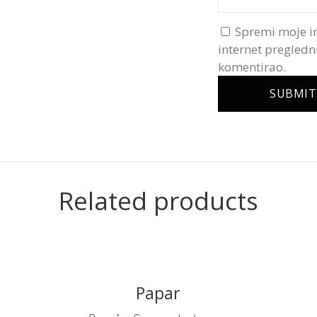
Spremi moje i
internet pregledn
komentirao.
Related products
Papar
READ MORE