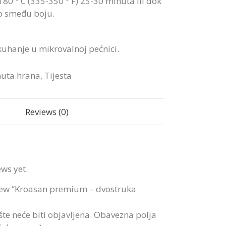
180 ° C (335-350 ° F) 25-30 minuta ili dok
o smeđu boju.
uhanje u mikrovalnoj pećnici.
uta hrana
,
Tijesta
Reviews (0)
ews yet.
eview “Kroasan premium – dvostruka
te neće biti objavljena.
Obavezna polja