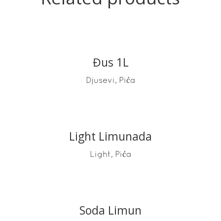
Đus 1L
READ MORE
,
Djusevi
Pića
Light Limunada
READ MORE
,
Light
Pića
Soda Limun
READ MORE