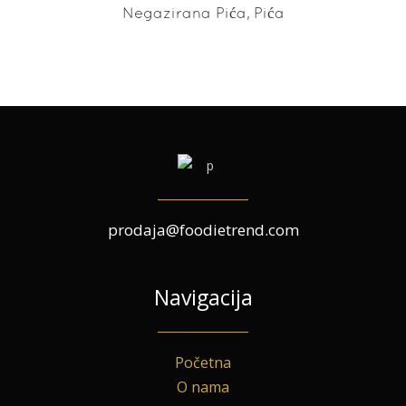
,
Negazirana Pića
Pića
prodaja@foodietrend.com
Navigacija
Početna
O nama