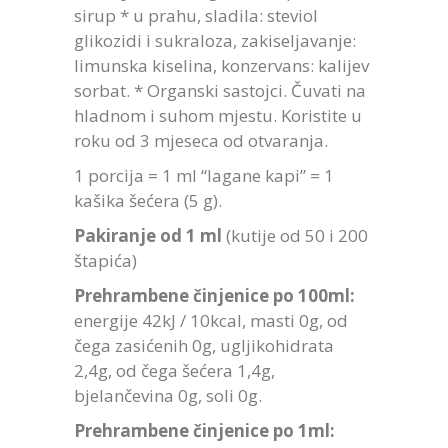
sirup * u prahu, sladila: steviol
glikozidi i sukraloza, zakiseljavanje:
limunska kiselina, konzervans: kalijev
sorbat. * Organski sastojci. Čuvati na
hladnom i suhom mjestu. Koristite u
roku od 3 mjeseca od otvaranja.
1 porcija = 1 ml “lagane kapi” = 1
kašika šećera (5 g).
Pakiranje od 1 ml
(kutije od 50 i 200
štapića)
Prehrambene činjenice po 100ml:
energije 42kJ / 10kcal, masti 0g, od
čega zasićenih 0g, ugljikohidrata
2,4g, od čega šećera 1,4g,
bjelančevina 0g, soli 0g.
Prehrambene činjenice po 1ml: