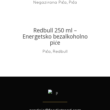
,
Negazirana Pića
Pića
Redbull 250 ml –
READ MORE
Energetsko bezalkoholno
piće
,
Pića
Redbull