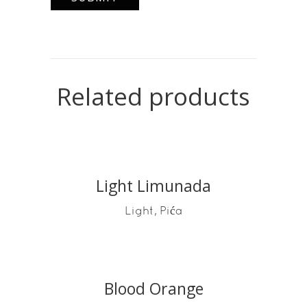
Related products
Light Limunada
READ MORE
,
Light
Pića
Blood Orange
READ MORE