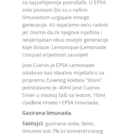
za najzahtjevnije potrošače. U EPSA
smo ponosni što su s našim
limunadom uzgajale mnoge
generacije. Ali osjećamo veću radost
jer znamo da će njegova svježina i
nevjerojatan okus osvojiti generacije
koje dolaze. Lemonique (Lemonade
Unique) vrijednost zauvijek!
Jose Cuervo je EPSA Lemonade
odabrao kao idealnu miješalicu za
pripremu čuvenog koktela “Stisni”.
Jednostavno je: 40ml Jose Cuervo
Silver u visokoj čaši sa ledom, 10ml
cijeđene limete i EPSA limunada.
Gazirana limunada.
Sastojci:
gazirana voda, šećer,
limunov sok 7% (iz koncentriranog