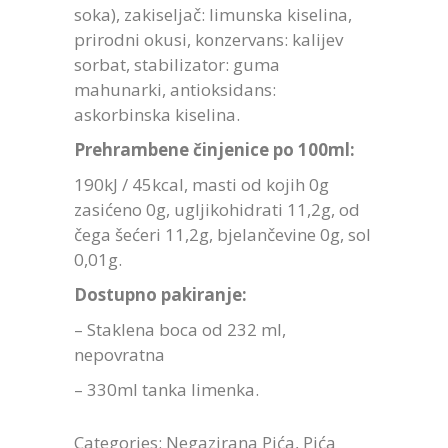
soka), zakiseljač: limunska kiselina,
prirodni okusi, konzervans: kalijev
sorbat, stabilizator: guma
mahunarki, antioksidans:
askorbinska kiselina.
Prehrambene činjenice po 100ml:
190kJ / 45kcal, masti od kojih 0g
zasićeno 0g, ugljikohidrati 11,2g, od
čega šećeri 11,2g, bjelančevine 0g, sol
0,01g.
Dostupno pakiranje:
– Staklena boca od 232 ml,
nepovratna
– 330ml tanka limenka.
Categories:
Negazirana Pića
,
Pića