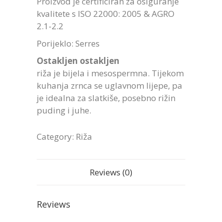
Proizvod je certificiran za osiguranje
kvalitete s ISO 22000: 2005 & AGRO
2.1-2.2
Porijeklo: Serres
Ostakljen ostakljen
riža je bijela i mesospermna. Tijekom
kuhanja zrnca se uglavnom lijepe, pa
je idealna za slatkiše, posebno rižin
puding i juhe.
Category:
Riža
Reviews (0)
Reviews