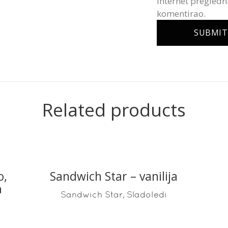
internet pregledn
komentirao.
Related products
o,
Sandwich Star – vanilija
READ MORE
a
,
Sandwich Star
Sladoledi