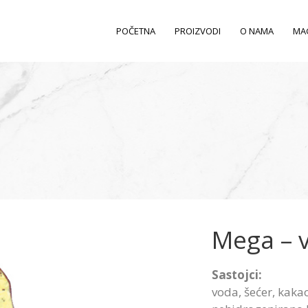
POČETNA
PROIZVODI
O NAMA
MA
Mega – v
Sastojci:
voda, šećer, kaka