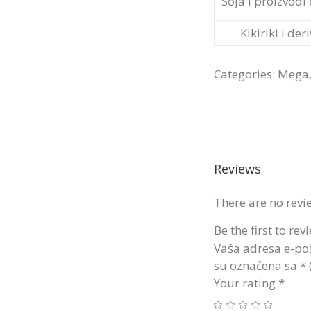
Soja i proizvodi
Kikiriki i der
Categories:
Mega
Reviews
There are no revi
Be the first to re
Vaša adresa e-poš
su označena sa
*
Your rating
*