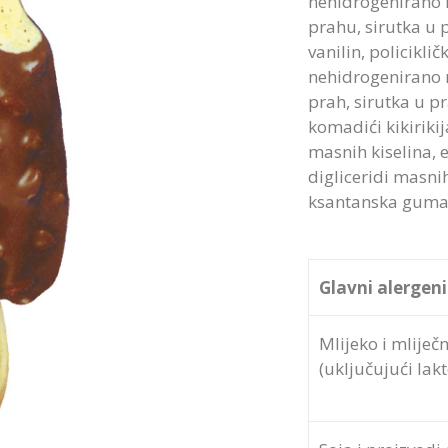
nehidrogenirano k
prahu, sirutka u 
vanilin, policiklič
nehidrogenirano r
prah, sirutka u p
komadići kikiriki
masnih kiselina, e
digliceridi masnih
ksantanska guma
Glavni alergeni
Mlijeko i mliječ
(uključujući lak