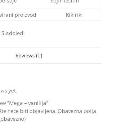
 od soje
Sojin lecitin
ivirani proizvod
Kikiriki
,
Sladoledi
Reviews (0)
ews yet.
view “Mega – vanilija”
te neće biti objavljena.
Obavezna polja
 (obavezno)