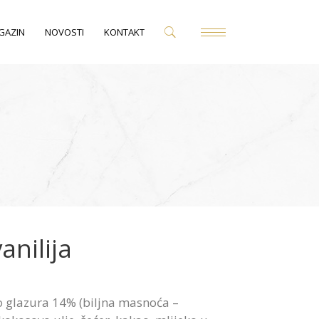
GAZIN
NOVOSTI
KONTAKT
anilija
o glazura 14% (biljna masnoća –