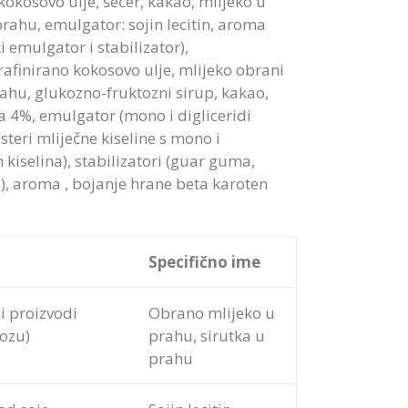
okosovo ulje, šećer, kakao, mlijeko u
prahu, emulgator: sojin lecitin, aroma
ki emulgator i stabilizator),
afinirano kokosovo ulje, mlijeko
obrani
rahu, glukozno-fruktozni sirup, kakao,
ja 4%, emulgator (mono i digliceridi
steri mliječne kiseline s mono i
 kiselina), stabilizatori (guar guma,
), aroma
, bojanje hrane beta karoten
Specifično ime
ni proizvodi
Obrano mlijeko u
tozu)
prahu, sirutka u
prahu