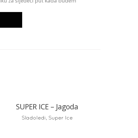
iku za sljedeći put kada budem
SUPER ICE – Jagoda
READ MORE
,
Sladoledi
Super Ice