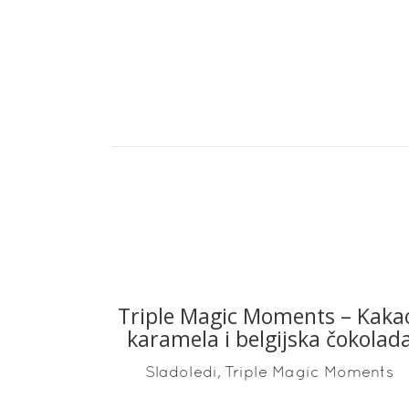
Triple Magic Moments – Kaka
READ MORE
karamela i belgijska čokolad
,
Sladoledi
Triple Magic Moments