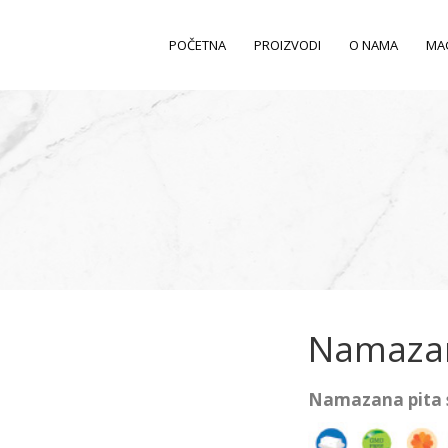
POČETNA
PROIZVODI
O NAMA
MA
Namazan
Namazana pita 