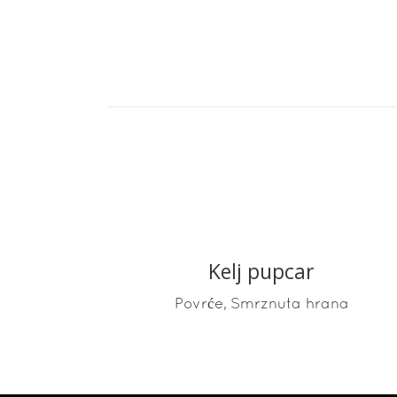
Kelj pupcar
READ MORE
,
Povrće
Smrznuta hrana