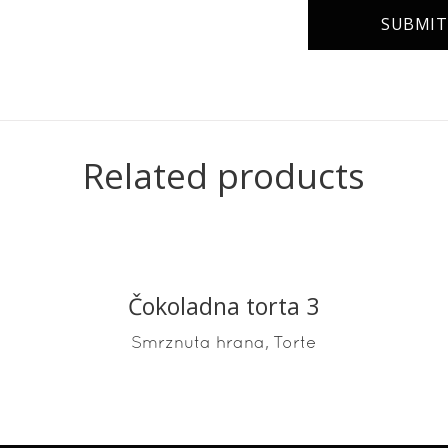
Related products
Čokoladna torta 3
READ MORE
,
Smrznuta hrana
Torte