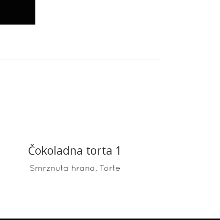
Čokoladna torta 1
READ MORE
,
Smrznuta hrana
Torte