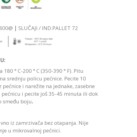
 1800@
|
SLUČAJI / IND.PALLET 72
U:
a 180 ° C-200 ° C (350-390 ° F). Pitu
 na srednju policu pećnice. Pecite 10
z pećnice i narežite na jednake, zasebne
 pećnicu i pecite još 35-45 minuta ili dok
o smeđu boju
.
ravno iz zamrzivača bez otapanja. Nije
je u mikrovalnoj pećnici.