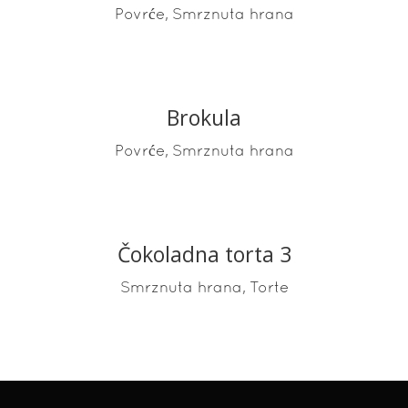
,
Povrće
Smrznuta hrana
Brokula
READ MORE
,
Povrće
Smrznuta hrana
Čokoladna torta 3
READ MORE
,
Smrznuta hrana
Torte