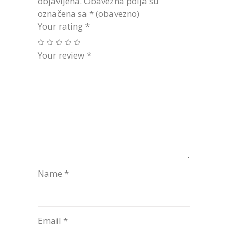
objavljena.
Obavezna polja su
označena sa
* (obavezno)
Your rating
*
Your review
*
Name
*
Email
*