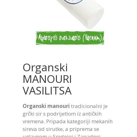
Organski
MANOURI
VASILITSA
Organski manouri
tradicionalni je
grčki sir s podrijetlom iz antičkih
vremena. Pripada kategoriji mekanih
sireva od sirutke, a priprema se
uglavnom u Srednjoj i Zapadnoj