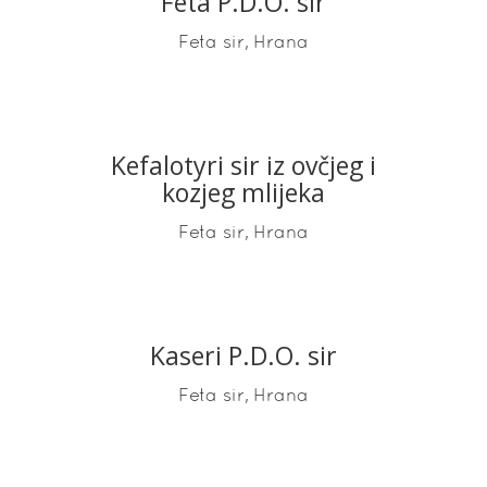
Feta P.D.O. sir
READ MORE
,
Feta sir
Hrana
Kefalotyri sir iz ovčjeg i
READ MORE
kozjeg mlijeka
,
Feta sir
Hrana
Kaseri P.D.O. sir
READ MORE
,
Feta sir
Hrana