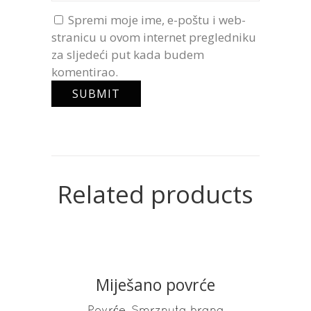
Spremi moje ime, e-poštu i web-
stranicu u ovom internet pregledniku
za sljedeći put kada budem
komentirao.
Related products
Miješano povrće
READ MORE
,
Povrće
Smrznuta hrana