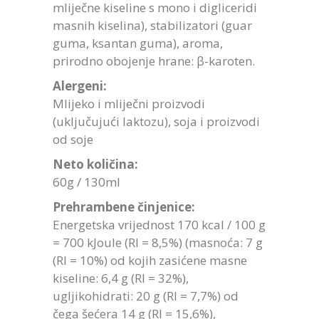
mliječne kiseline s mono i digliceridi
masnih kiselina), stabilizatori (guar
guma, ksantan guma), aroma,
prirodno obojenje hrane: β-karoten.
Alergeni:
Mlijeko i mliječni proizvodi
(uključujući laktozu), soja i proizvodi
od soje
Neto količina:
60g / 130ml
Prehrambene činjenice:
Energetska vrijednost 170 kcal / 100 g
= 700 kJoule (RI = 8,5%) (masnoća: 7 g
(RI = 10%) od kojih zasićene masne
kiseline: 6,4 g (RI = 32%),
ugljikohidrati: 20 g (RI = 7,7%) od
čega šećera 14 g (RI = 15,6%),