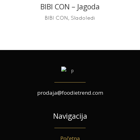
BIBI CON – Jagoda
READ MORE
,
BIBI CON
Sladoledi
prodaja@foodietrend.com
Navigacija
Početna