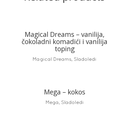
Magical Dreams – vanilija,
READ MORE
čokoladni komadići i vanilija
toping
,
Magical Dreams
Sladoledi
Mega – kokos
READ MORE
,
Mega
Sladoledi