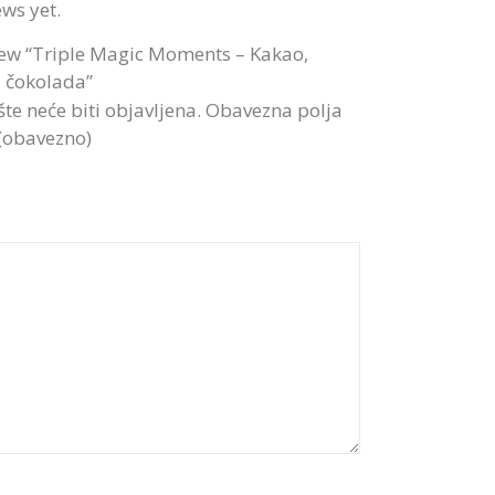
ews yet.
eview “Triple Magic Moments – Kakao,
a čokolada”
te neće biti objavljena.
Obavezna polja
 (obavezno)