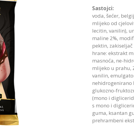
Sastojci:
voda, šećer, belg
mlijeko od cjelov
lecitin, vanilin),
maline 2%, modifi
pektin, zakiseljač
hrane: ekstrakt m
masnoća, ne-hidro
mlijeko u prahu, 
vanilin, emulgator
nehidrogenirano 
glukozno-fruktoz
(mono i diglicerid
s mono i digliceri
guma, ksantan gum
prehrambeni ekstr