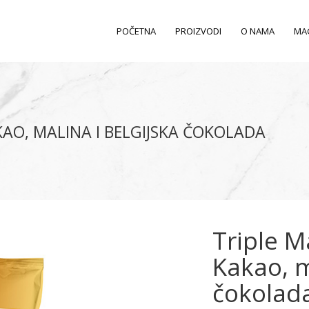
POČETNA
PROIZVODI
O NAMA
MA
AO, MALINA I BELGIJSKA ČOKOLADA
Triple 
Kakao, m
čokolad