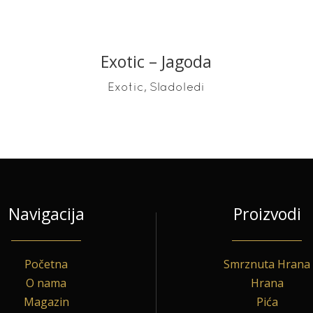
Exotic – Jagoda
READ MORE
,
Exotic
Sladoledi
Navigacija
Proizvodi
Početna
Smrznuta Hrana
O nama
Hrana
Magazin
Pića