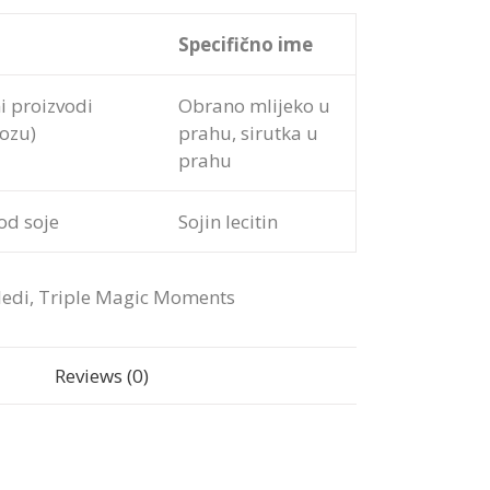
Specifično ime
ni proizvodi
Obrano mlijeko u
tozu)
prahu, sirutka u
prahu
 od soje
Sojin lecitin
ledi
,
Triple Magic Moments
Reviews (0)