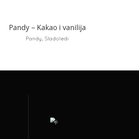
Pandy – Kakao i vanilija
READ MORE
,
Pandy
Sladoledi