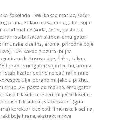
ijska čokolada 19% (kakao maslac, šećer,
itog praha, kakao masa, emulgator: sojin
 umak od maline (voda, šećer, pasta od
cirani stabilizatori škroba, emulgator-
 : limunska kiselina, aroma, prirodne boje
rkve), 10% kakao glazura (biljna
genirano kokosovo ulje, šećer, kakao,
ZER prah, emulgator: sojin lecitin, aroma:
 i stabilizator poliricinoleat) rafinirano
kokosovo ulje, obrano mlijeko u prahu,
ni sirup, 2% pasta od maline, emulgator
i masnih kiselina, esteri mliječne kiseline
di masnih kiselina), stabilizatori (guar
a) korektor kiselosti: limunska kiselina,
akt boje hrane, ekstrakt mrkve