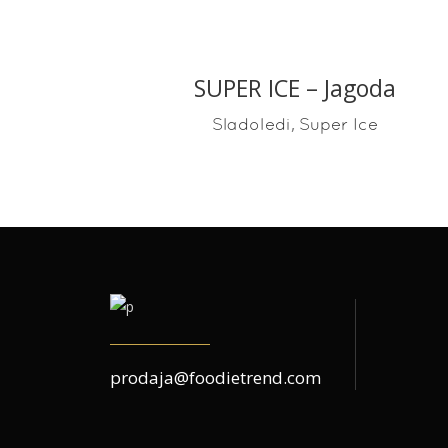
SUPER ICE – Jagoda
READ MORE
,
Sladoledi
Super Ice
prodaja@foodietrend.com