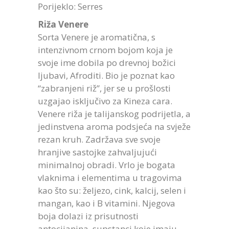
Porijeklo: Serres
Riža Venere
Sorta Venere je aromatična, s
intenzivnom crnom bojom koja je
svoje ime dobila po drevnoj božici
ljubavi, Afroditi. Bio je poznat kao
“zabranjeni riž”, jer se u prošlosti
uzgajao isključivo za Kineza cara.
Venere riža je talijanskog podrijetla, a
jedinstvena aroma podsjeća na svježe
rezan kruh. Zadržava sve svoje
hranjive sastojke zahvaljujući
minimalnoj obradi. Vrlo je bogata
vlaknima i elementima u tragovima
kao što su: željezo, cink, kalcij, selen i
mangan, kao i B vitamini. Njegova
boja dolazi iz prisutnosti
antocijanina, supstanci koje imaju