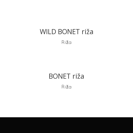
WILD BONET riža
READ MORE
Riža
BONET riža
READ MORE
Riža