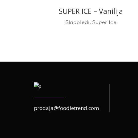
SUPER ICE – Vanilija
READ MORE
,
Sladoledi
Super Ice
prodaja@foodietrend.com