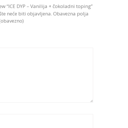
view “ICE DYP – Vanilija + čokoladni toping”
te neće biti objavljena.
Obavezna polja
 (obavezno)