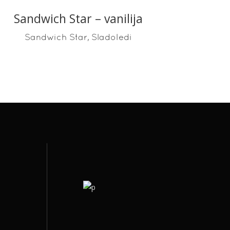
Sandwich Star – vanilija
READ MORE
,
Sandwich Star
Sladoledi