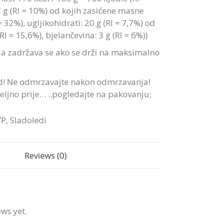
 g (RI = 10%) od kojih zasićene masne
 = 32%), ugljikohidrati: 20 g (RI = 7,7%) od
RI = 15,6%), bjelančevina: 3 g (RI = 6%))
da zadržava se ako se drži na maksimalno
d! Ne odmrzavajte nakon odmrzavanja!
ljno prije… ..pogledajte na pakovanju;
YP
,
Sladoledi
Reviews (0)
ews yet.