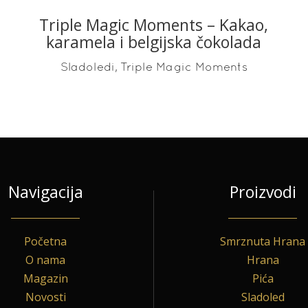
Triple Magic Moments – Kakao,
READ MORE
karamela i belgijska čokolada
,
Sladoledi
Triple Magic Moments
Navigacija
Proizvodi
Početna
Smrznuta Hrana
O nama
Hrana
Magazin
Pića
Novosti
Sladoled