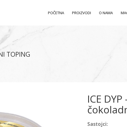
POČETNA
PROIZVODI
O NAMA
MA
DNI TOPING
ICE DYP –
čokoladn
Sastojci: