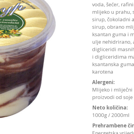
voda, šećer, rafi
mlijeko u prahu, 
sirup, čokoladni a
sirup, obrano mli
ksantan guma i mo
ulje nehidrirano,
digliceridi masnih
i digliceridima ma
ksantanska guma)
karotena
Alergeni:
Mlijeko i mliječni
proizvodi od soje
Neto količina:
1000g / 2000ml
Prehrambene čin
Energetska vrijedn