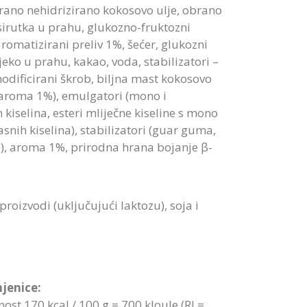
nirano nehidrizirano kokosovo ulje, obrano
sirutka u prahu, glukozno-fruktozni
romatizirani preliv 1%, šećer, glukozni
jeko u prahu, kakao, voda, stabilizatori –
dificirani škrob, biljna mast kokosovo
 aroma 1%), emulgatori (mono i
 kiselina, esteri mliječne kiseline s mono
snih kiselina), stabilizatori (guar guma,
, aroma 1%, prirodna hrana bojanje β-
 proizvodi (uključujući laktozu), soja i
jenice:
ost 170 kcal / 100 g = 700 kJoule (RI =