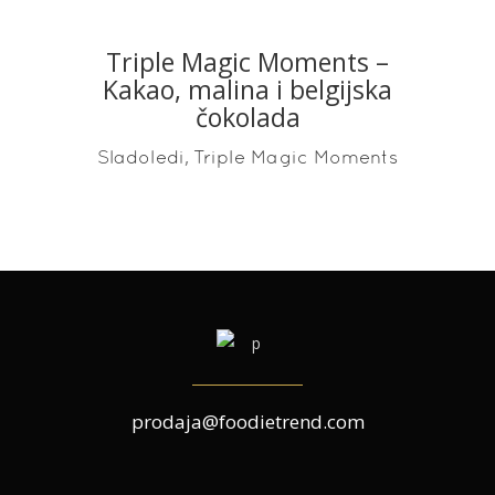
Triple Magic Moments –
READ MORE
Kakao, malina i belgijska
čokolada
,
Sladoledi
Triple Magic Moments
prodaja@foodietrend.com