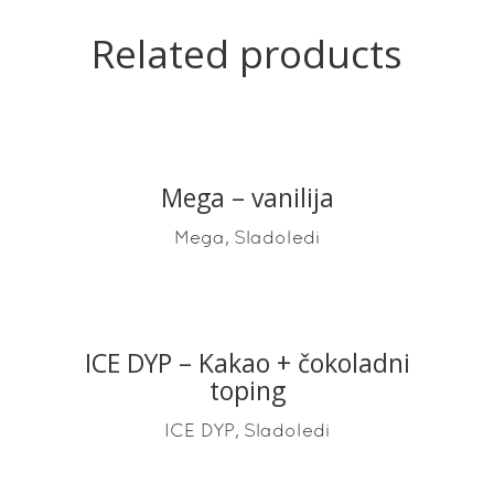
Related products
Mega – vanilija
READ MORE
,
Mega
Sladoledi
ICE DYP – Kakao + čokoladni
READ MORE
toping
,
ICE DYP
Sladoledi