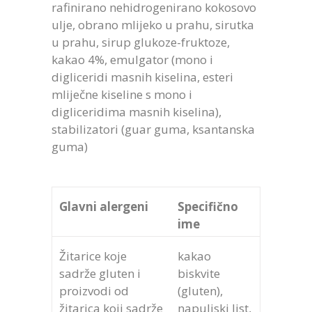
rafinirano nehidrogenirano kokosovo
ulje, obrano mlijeko u prahu, sirutka
u prahu, sirup glukoze-fruktoze,
kakao 4%, emulgator (mono i
digliceridi masnih kiselina, esteri
mliječne kiseline s mono i
digliceridima masnih kiselina),
stabilizatori (guar guma, ksantanska
guma)
Glavni alergeni
Specifično
ime
Žitarice koje
kakao
sadrže gluten i
biskvite
proizvodi od
(gluten),
žitarica koji sadrže
napuljski list,