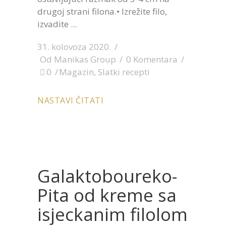
drugoj strani filona.• Izrežite filo,
izvadite
31. kolovoza 2020.
Od
Manikas Group
0 Komentara
0
Magazin
,
Slatki recepti
NASTAVI ČITATI
Galaktoboureko-
Pita od kreme sa
isjeckanim filolom