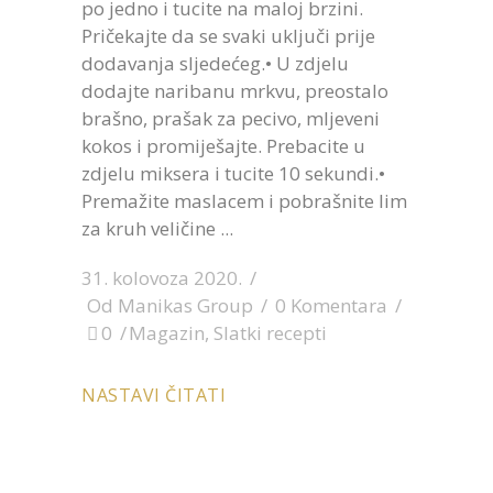
po jedno i tucite na maloj brzini.
Pričekajte da se svaki uključi prije
dodavanja sljedećeg.• U zdjelu
dodajte naribanu mrkvu, preostalo
brašno, prašak za pecivo, mljeveni
kokos i promiješajte. Prebacite u
zdjelu miksera i tucite 10 sekundi.•
Premažite maslacem i pobrašnite lim
za kruh veličine
31. kolovoza 2020.
Od
Manikas Group
0 Komentara
0
Magazin
,
Slatki recepti
NASTAVI ČITATI