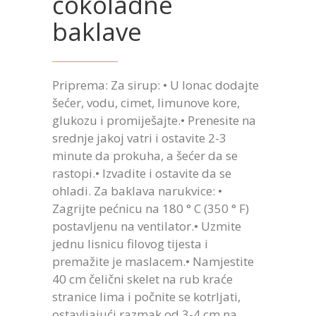
čokoladne
baklave
Priprema: Za sirup: • U lonac dodajte
šećer, vodu, cimet, limunove kore,
glukozu i promiješajte.• Prenesite na
srednje jakoj vatri i ostavite 2-3
minute da prokuha, a šećer da se
rastopi.• Izvadite i ostavite da se
ohladi. Za baklava narukvice: •
Zagrijte pećnicu na 180 ° C (350 ° F)
postavljenu na ventilator.• Uzmite
jednu lisnicu filovog tijesta i
premažite je maslacem.• Namjestite
40 cm čelični skelet na rub kraće
stranice lima i počnite se kotrljati,
ostavljajući razmak od 3-4 cm na