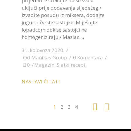
po jedno. Pričekajte da se svaki
uključi prije dodavanja sljedećeg.•
Izvadite posudu iz miksera, dodajte
jogurt i čvrste sastojke. Miješajte
lopaticom dok se sastojci ne
homogeniziraju.• Maslac
31. kolovoza 2020.
Od
Manikas Group
0 Komentara
0
Magazin
,
Slatki recepti
NASTAVI ČITATI
1
2
3
4