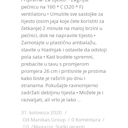
pećnicu na 160 * C (320 * F)
ventilatoru.• Umutite sve sastojke za
tijesto (osim jaja koje ćete koristiti za
četkanje) 2 minute na maloj brzini u
pećnici, dok ne napravite tijesto.•
Zamotajte u plastičnu ambalažu,
stavite u hladnjak i ostavite da odstoji
pola sata.• Kad budete spremni,
prebacite u tavu s promjerom
promjera 26 cm i pritisnite je prstima
kako biste je raširili po dnu i
stranama. Pokušajte ravnomjerno
zadržati debljinu tijesta.• Možete je i
razvaljati, ali vrlo je lako
31. kolovoza 2020.
Od
Manikas Group
0 Komentara
0
Magazin
,
Slatki recepti