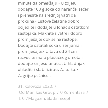
minute da omekšaju.• U zdjelu
dodajte 100 g soka od naranče, šećer
i prenesite na srednjoj vatri da
prokuha.• Listove želatine dobro
ocijedite i dodajte u lonac s ostatkom
sastojaka. Maknite s vatre i dobro
promiješajte dok se ne rastope.
Dodajte ostatak soka u serijama i
promiješajte.• U tavu od 24 cm
razvucite malo plastičnog omota i
dodajte smjesu unutra. U hladnjak
ohladiti i stabilizirati. Za tortu: •
Zagrijte pećnicu
31. kolovoza 2020.
Od
Manikas Group
0 Komentara
0
Magazin
,
Slatki recepti