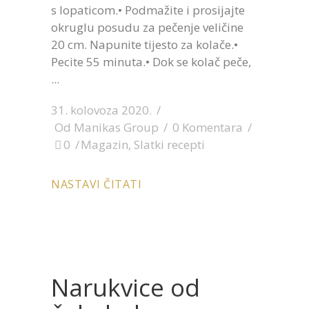
s lopaticom.• Podmažite i prosijajte
okruglu posudu za pečenje veličine
20 cm. Napunite tijesto za kolače.•
Pecite 55 minuta.• Dok se kolač peče,
31. kolovoza 2020.
Od
Manikas Group
0 Komentara
0
Magazin
,
Slatki recepti
NASTAVI ČITATI
Narukvice od