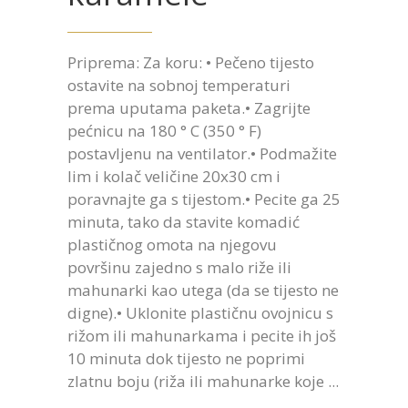
Priprema: Za koru: • Pečeno tijesto
ostavite na sobnoj temperaturi
prema uputama paketa.• Zagrijte
pećnicu na 180 ° C (350 ° F)
postavljenu na ventilator.• Podmažite
lim i kolač veličine 20x30 cm i
poravnajte ga s tijestom.• Pecite ga 25
minuta, tako da stavite komadić
plastičnog omota na njegovu
površinu zajedno s malo riže ili
mahunarki kao utega (da se tijesto ne
digne).• Uklonite plastičnu ovojnicu s
rižom ili mahunarkama i pecite ih još
10 minuta dok tijesto ne poprimi
zlatnu boju (riža ili mahunarke koje