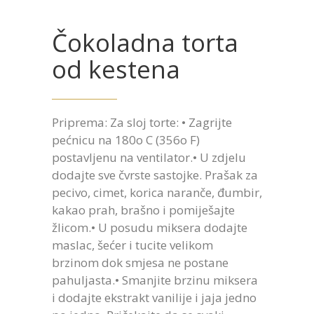
Čokoladna torta
od kestena
Priprema: Za sloj torte: • Zagrijte
pećnicu na 180ο C (356ο F)
postavljenu na ventilator.• U zdjelu
dodajte sve čvrste sastojke. Prašak za
pecivo, cimet, korica naranče, đumbir,
kakao prah, brašno i pomiješajte
žlicom.• U posudu miksera dodajte
maslac, šećer i tucite velikom
brzinom dok smjesa ne postane
pahuljasta.• Smanjite brzinu miksera
i dodajte ekstrakt vanilije i jaja jedno