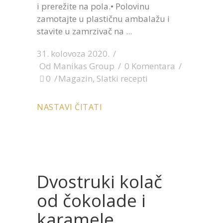
i prerežite na pola.• Polovinu
zamotajte u plastičnu ambalažu i
stavite u zamrzivač na
31. kolovoza 2020.
Od
Manikas Group
0 Komentara
0
Magazin
,
Slatki recepti
NASTAVI ČITATI
Dvostruki kolač
od čokolade i
karamele