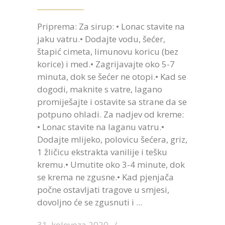
Priprema: Za sirup: • Lonac stavite na
jaku vatru.• Dodajte vodu, šećer,
štapić cimeta, limunovu koricu (bez
korice) i med.• Zagrijavajte oko 5-7
minuta, dok se šećer ne otopi.• Kad se
dogodi, maknite s vatre, lagano
promiješajte i ostavite sa strane da se
potpuno ohladi. Za nadjev od kreme:
• Lonac stavite na laganu vatru.•
Dodajte mlijeko, polovicu šećera, griz,
1 žličicu ekstrakta vanilije i tešku
kremu.• Umutite oko 3-4 minute, dok
se krema ne zgusne.• Kad pjenjača
počne ostavljati tragove u smjesi,
dovoljno će se zgusnuti i
31. kolovoza 2020.