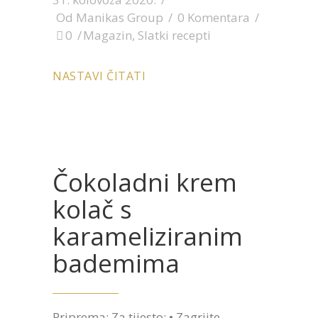
Od
Manikas Group
0 Komentara
0
Magazin
,
Slatki recepti
NASTAVI ČITATI
Čokoladni krem
kolač s
karameliziranim
bademima
Priprema: Za tijesto: • Zagrijte