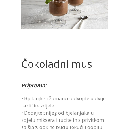
Čokoladni mus
Priprema
:
• Bjelanjke i žumance odvojite u dvije
različite zdjele.
• Dodajte snijeg od bjelanjaka u
zdjelu miksera i tucite ih s privitkom
za šlag, dok ne budu tekući i dobiju