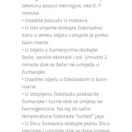
teksturu poput meringue, oko 5-7
minuta.
• Izvadite posudu iz miksera.
• U isto vrijeme dodajte čokoladnu
koru u veliku zdjelu i otopite je preko
bain-marie.
• U zdjelu s žumanjcima dodajte
šećer, vanilin ekstrakt i sol. Umutiti 2
minute dok se šećer ne umiješa u
žumanjke.
• Izvadite zdjelu s čokoladom iz bain-
marie.
• U otopljenu čokoladu prebacite
žumanjke i tucite dok se smjesa ne
homogenizira. Na taj će način
temperatura čokolade “kuhati” jaja.
• U žlicu žumanca dodajte jednu žlicu
meringe i umutite dok se dvije smjese