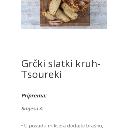
Grčki slatki kruh-
Tsoureki
Priprema:
Smjesa Α
:
• U posudu miksera dodajte brašno,