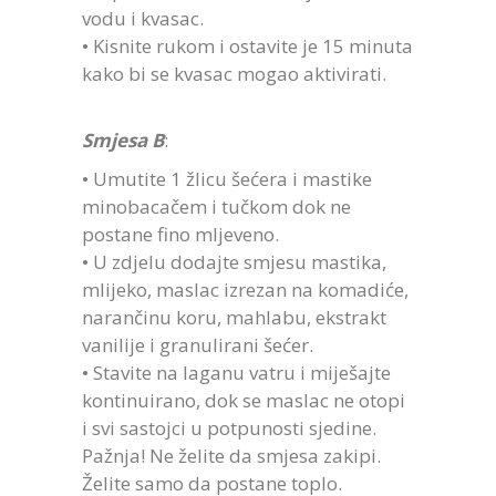
vodu i kvasac.
• Kisnite rukom i ostavite je 15 minuta
kako bi se kvasac mogao aktivirati.
Smjesa Β
:
• Umutite 1 žlicu šećera i mastike
minobacačem i tučkom dok ne
postane fino mljeveno.
• U zdjelu dodajte smjesu mastika,
mlijeko, maslac izrezan na komadiće,
narančinu koru, mahlabu, ekstrakt
vanilije i granulirani šećer.
• Stavite na laganu vatru i miješajte
kontinuirano, dok se maslac ne otopi
i svi sastojci u potpunosti sjedine.
Pažnja! Ne želite da smjesa zakipi.
Želite samo da postane toplo.