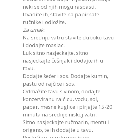
neki se od njih mogu raspasti.
Izvadite ih, stavite na papirnate
ručnike i odložite.
Za umak
:
Na srednju vatru stavite duboku tavu
i dodajte maslac.
Luk sitno nasjeckajte, sitno
nasjeckajte češnjak i dodajte ih u
tavu.
Dodajte šećer i sos. Dodajte kumin,
pastu od rajčice i sos.
Odmažite tavu s vinom, dodajte
konzerviranu rajčicu, vodu, sol,
papar, mesne kuglice i pirjajte 15-20
minuta na srednje niskoj vatri.
Sitno nasjeckajte ružmarin, mentu i
origano, te ih dodajte u tavu.
Poslužite s pire krumpirom,