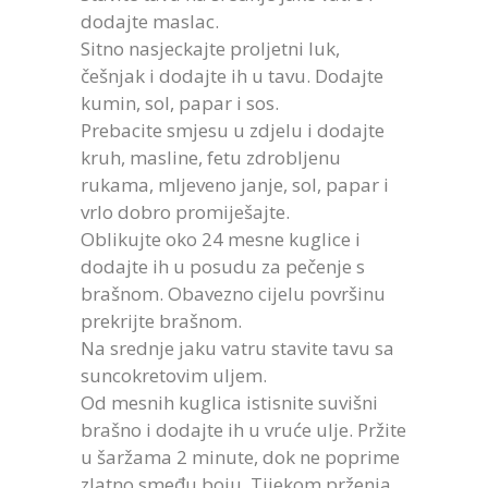
dodajte maslac.
Sitno nasjeckajte proljetni luk,
češnjak i dodajte ih u tavu. Dodajte
kumin, sol, papar i sos.
Prebacite smjesu u zdjelu i dodajte
kruh, masline, fetu zdrobljenu
rukama, mljeveno janje, sol, papar i
vrlo dobro promiješajte.
Oblikujte oko 24 mesne kuglice i
dodajte ih u posudu za pečenje s
brašnom. Obavezno cijelu površinu
prekrijte brašnom.
Na srednje jaku vatru stavite tavu sa
suncokretovim uljem.
Od mesnih kuglica istisnite suvišni
brašno i dodajte ih u vruće ulje. Pržite
u šaržama 2 minute, dok ne poprime
zlatno smeđu boju. Tijekom prženja