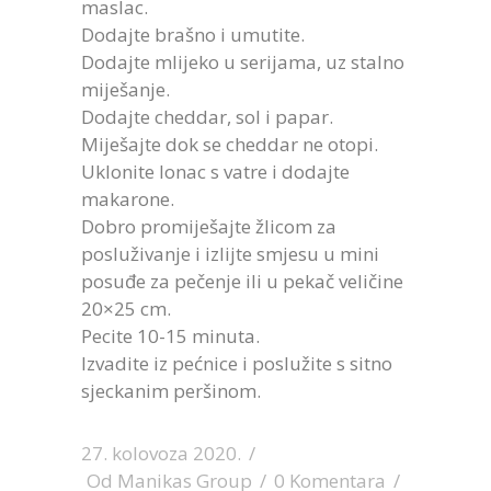
maslac.
Dodajte brašno i umutite.
Dodajte mlijeko u serijama, uz stalno
miješanje.
Dodajte cheddar, sol i papar.
Miješajte dok se cheddar ne otopi.
Uklonite lonac s vatre i dodajte
makarone.
Dobro promiješajte žlicom za
posluživanje i izlijte smjesu u mini
posuđe za pečenje ili u pekač veličine
20×25 cm.
Pecite 10-15 minuta.
Izvadite iz pećnice i poslužite s sitno
sjeckanim peršinom.
27. kolovoza 2020.
Od
Manikas Group
0 Komentara