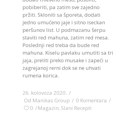
pobiberiti, pa zatim sve zajedno
pržiti. Skloniti sa šporeta, dodati
jedno umućeno jaje i sitno iseckan
peršunov list. U podmazanu šerpu
staviti red mahuna, zatim red mesa.
Poslednji red treba da bude red
mahuna. Kiselu pavlaku umutiti sa tri
jaja, preliti preko musake i zapeći u
zagrejanoj rerni dok se ne uhvati
rumena korica.
26. kolovoza 2020.
Od
Manikas Group
0 Komentara
0
Magazin
,
Slani Recepti