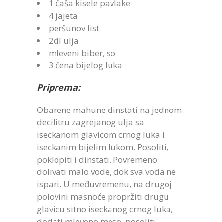
1 čaša kisele pavlake
4 jajeta
peršunov list
2dl ulja
mleveni biber, so
3 čena bijelog luka
Priprema:
Obarene mahune dinstati na jednom
decilitru zagrejanog ulja sa
iseckanom glavicom crnog luka i
iseckanim bijelim lukom. Posoliti,
poklopiti i dinstati. Povremeno
dolivati malo vode, dok sva voda ne
ispari. U međuvremenu, na drugoj
polovini masnoće propržiti drugu
glavicu sitno iseckanog crnog luka,
dodati mleveno meso, posoliti,