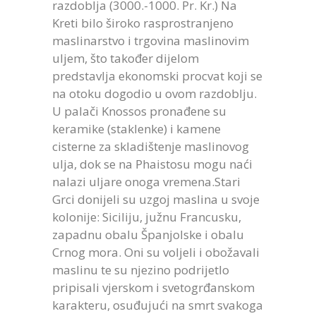
razdoblja (3000.-1000. Pr. Kr.) Na
Kreti bilo široko rasprostranjeno
maslinarstvo i trgovina maslinovim
uljem, što također dijelom
predstavlja ekonomski procvat koji se
na otoku dogodio u ovom razdoblju.
U palači Knossos pronađene su
keramike (staklenke) i kamene
cisterne za skladištenje maslinovog
ulja, dok se na Phaistosu mogu naći
nalazi uljare onoga vremena.Stari
Grci donijeli su uzgoj maslina u svoje
kolonije: Siciliju, južnu Francusku,
zapadnu obalu Španjolske i obalu
Crnog mora. Oni su voljeli i obožavali
maslinu te su njezino podrijetlo
pripisali vjerskom i svetogrđanskom
karakteru, osuđujući na smrt svakoga