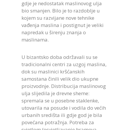
gdje je nedostatak maslinovog ulja
bio smanjen. Bilo je to razdoblje u
kojem su razvijane nove tehnike
vađenja maslina i postignut je veliki
napredak u širenju znanja o
maslinama.
U bizantsko doba održavali su se
tradicionalni centri za uzgoj maslina,
dok su maslinici kršćanskih
samostana činili velik dio ukupne
proizvodnje. Distribucija maslinovog
ulja slijedila je drevne sheme:
spremala se u posebne staklenke,
utovarila na posude i vodila do većih
urbanih središta ili gdje god je bila
povećana potražnja. Potreba za
svjetlom (osvjetljavanje hramova,