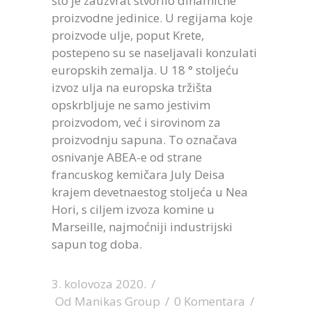
što je zauzvrat stvorilo dinamične
proizvodne jedinice. U regijama koje
proizvode ulje, poput Krete,
postepeno su se naseljavali konzulati
europskih zemalja. U 18 ° stoljeću
izvoz ulja na europska tržišta
opskrbljuje ne samo jestivim
proizvodom, već i sirovinom za
proizvodnju sapuna. To označava
osnivanje ABEA-e od strane
francuskog kemičara July Deisa
krajem devetnaestog stoljeća u Nea
Hori, s ciljem izvoza komine u
Marseille, najmoćniji industrijski
sapun tog doba.
3. kolovoza 2020.
Od
Manikas Group
0 Komentara