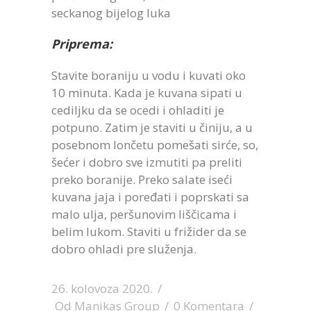
seckanog bijelog luka
Priprema:
Stavite boraniju u vodu i kuvati oko
10 minuta. Kada je kuvana sipati u
cediljku da se ocedi i ohladiti je
potpuno. Zatim je staviti u činiju, a u
posebnom lončetu pomešati sirće, so,
šećer i dobro sve izmutiti pa preliti
preko boranije. Preko salate iseći
kuvana jaja i poređati i poprskati sa
malo ulja, peršunovim liščicama i
belim lukom. Staviti u frižider da se
dobro ohladi pre služenja.
26. kolovoza 2020.
Od
Manikas Group
0 Komentara