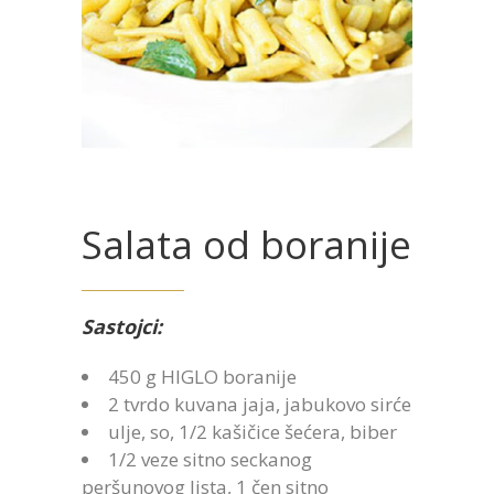
Salata od boranije
Sastojci:
450 g HIGLO boranije
2 tvrdo kuvana jaja, jabukovo sirće
ulje, so, 1/2 kašičice šećera, biber
1/2 veze sitno seckanog
peršunovog lista, 1 čen sitno