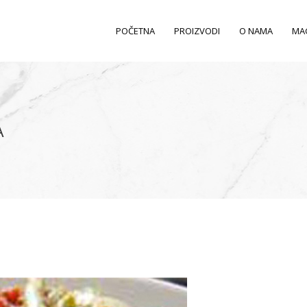
POČETNA
PROIZVODI
O NAMA
MA
A