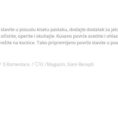
 stavite u posudu kiselu pavlaku, dodajte dodatak za jelo
očistite, operite i skuhajte. Kuvano povrće ocedite i ohladi
arežite na kockice. Tako pripremljeno povrće stavite u po
0 Komentara
0
Magazin
,
Slani Recepti