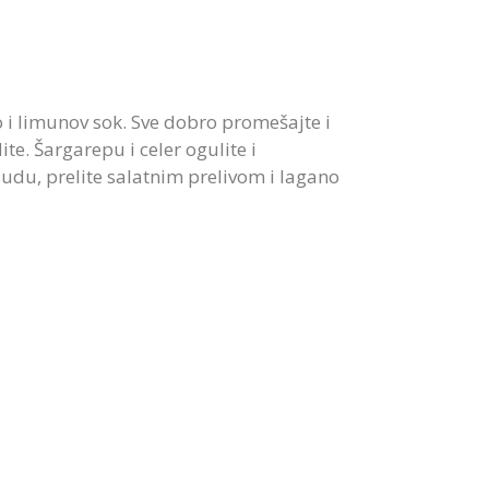
 i limunov sok. Sve dobro promešajte i
te. Šargarepu i celer ogulite i
sudu, prelite salatnim prelivom i lagano