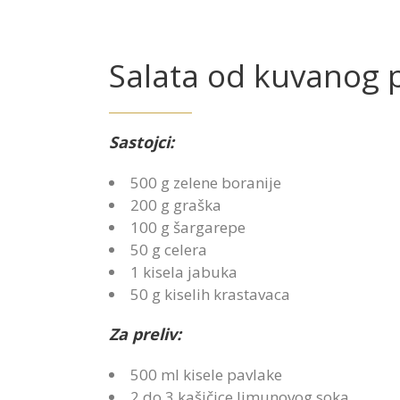
Salata od kuvanog 
Sastojci:
500 g zelene boranije
200 g graška
100 g šargarepe
50 g celera
1 kisela jabuka
50 g kiselih krastavaca
Za preliv:
500 ml kisele pavlake
2 do 3 kašičice limunovog soka