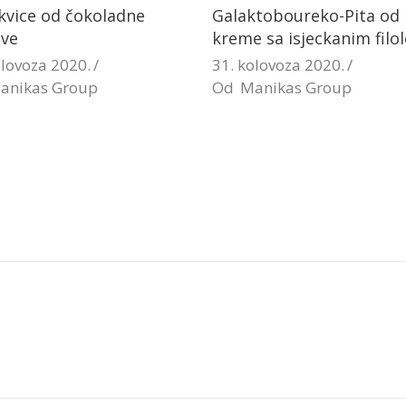
kvice od čokoladne
Galaktoboureko-Pita od
ave
kreme sa isjeckanim filo
olovoza 2020.
31. kolovoza 2020.
anikas Group
Od
Manikas Group