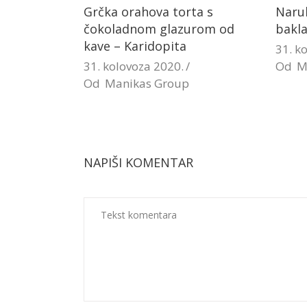
Grčka orahova torta s
Naru
čokoladnom glazurom od
bakl
kave – Karidopita
31. k
31. kolovoza 2020.
Od
M
Od
Manikas Group
NAPIŠI KOMENTAR