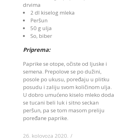
drvima
2 dl kiselog mleka
Peršun
50 g ulja
So, biber
Priprema:
Paprike se otope, očiste od ljuske i
semena. Prepolove se po dužini,
posole po ukusu, poređaju u plitku
posudu i zaliju svom količinom ulja.
U dobro umućeno kiselo mleko doda
se tucani beli luk i sitno seckan
peršun, pa se tom masom preliju
poređane paprike.
26. kolovoza 2020.